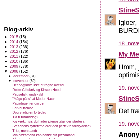
Stine
Igloer,
Blog-arkiv
BURDE
►
2015
(15)
►
2014
(154)
18. nov
►
2013
(238)
►
2012
(176)
My Me
►
2011
(122)
►
2010
(186)
Hmm, j
►
2009
(378)
▼
2008
(152)
optimis
►
december
(31)
▼
november
(30)
Det begyndte ikke at regne mænd
19. nov
Robin Giftekniv og Kirsten Hood
Pausefisk, undskyld
Stine
"Måge på is" af Moder Natur
Papirdugen er din ven
Farvel farmor
Det træ
Dog stadig en lortedag
Tid til forandring?
Kig væk, hvis du hader julenostalgi, der starter i...
19. nov
Sæsonens flyttefirma eller den perfekte forbrydelse?
Trist, men sandt
Anony
Min pizzamand kan banke din pizzamand