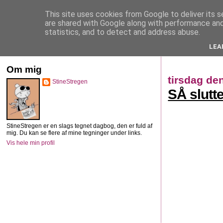
This site uses cookies from Google to deliver its s
StineStregen
are shared with Google along with performance and 
statistics, and to detect and address abuse.
LEA
Illustreret navlebeskuelse
Om mig
tirsdag de
StineStregen
SÅ slutt
StineStregen er en slags tegnet dagbog, den er fuld af
mig. Du kan se flere af mine tegninger under links.
Vis hele min profil