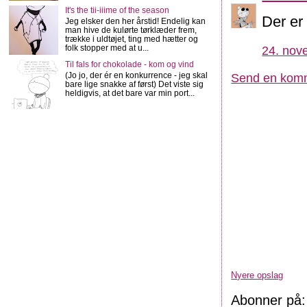
It's the tii-iiime of the season
Der er 
Jeg elsker den her årstid! Endelig kan
man hive de kulørte tørklæder frem,
trække i uldtøjet, ting med hætter og
folk stopper med at u...
24. nov
Til fals for chokolade - kom og vind
(Jo jo, der ér en konkurrence - jeg skal
Send en kom
bare lige snakke af først) Det viste sig
heldigvis, at det bare var min port...
Nyere opslag
Abonner på