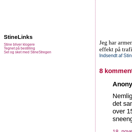
StineLinks
Jeg har armen
Stine bliver klogere
effekt på traf
Tegnet på bestilling
Set og sket med StineStregen
Indsendt af
Sti
8 komment
Anony
Nemlig
det sa
over 1
sneeng
18. nov