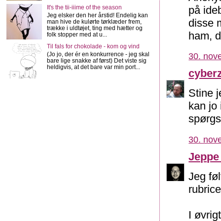
på ide
It's the tii-iiime of the season
Jeg elsker den her årstid! Endelig kan
disse 
man hive de kulørte tørklæder frem,
trække i uldtøjet, ting med hætter og
ham, d
folk stopper med at u...
Til fals for chokolade - kom og vind
(Jo jo, der ér en konkurrence - jeg skal
30. nov
bare lige snakke af først) Det viste sig
heldigvis, at det bare var min port...
cyber
Stine 
kan jo 
spørgsm
30. nov
Jeppe
Jeg føl
rubrice
I øvrig