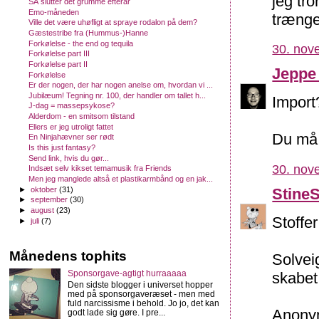
jeg tr
SÅ slutter det grumme efterår
Emo-måneden
trænge
Ville det være uhøfligt at spraye rodalon på dem?
Gæstestribe fra (Hummus-)Hanne
Forkølelse - the end og tequila
30. nov
Forkølelse part III
Forkølelse part II
Jeppe
Forkølelse
Er der nogen, der har nogen anelse om, hvordan vi ...
Jubilæum! Tegning nr. 100, der handler om tallet h...
Import
J-dag = massepsykose?
Alderdom - en smitsom tilstand
Ellers er jeg utroligt fattet
Du må 
En Ninjahævner ser rødt
Is this just fantasy?
Send link, hvis du gør...
30. nov
Indsæt selv kikset temamusik fra Friends
Men jeg manglede altså et plastikarmbånd og en jak...
Stine
►
oktober
(31)
►
september
(30)
►
august
(23)
Stoffe
►
juli
(7)
Månedens tophits
Solvei
Sponsorgave-agtigt hurraaaaa
skabet
Den sidste blogger i universet hopper
med på sponsorgaveræset - men med
fuld narcissisme i behold. Jo jo, det kan
Anonym
godt lade sig gøre. I pre...