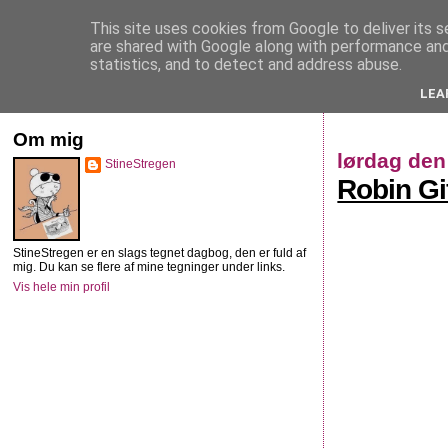
This site uses cookies from Google to deliver its s
StineStregen
are shared with Google along with performance and 
statistics, and to detect and address abuse.
LEA
Illustreret navlebeskuelse
Om mig
lørdag den
StineStregen
Robin Gi
StineStregen er en slags tegnet dagbog, den er fuld af
mig. Du kan se flere af mine tegninger under links.
Vis hele min profil