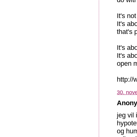
It's no
It's ab
that's 
It's ab
It's a
open m
http:/
30. nov
Anony
jeg vil
hypotet
og hum