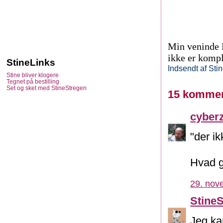
Min veninde H
ikke er kompl
StineLinks
Indsendt af
Sti
Stine bliver klogere
Tegnet på bestilling
Set og sket med StineStregen
15 kommen
cyber
"der ik
Hvad g
29. nov
Stine
Jeg ka