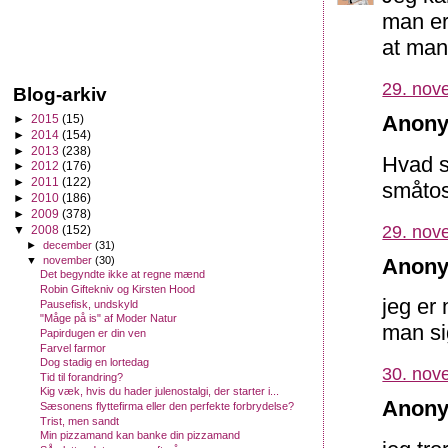
man er
at man
29. nov
Blog-arkiv
Anony
►
2015
(15)
►
2014
(154)
►
2013
(238)
Hvad s
►
2012
(176)
►
2011
(122)
småto
►
2010
(186)
►
2009
(378)
29. nov
▼
2008
(152)
►
december
(31)
▼
november
(30)
Anony
Det begyndte ikke at regne mænd
Robin Giftekniv og Kirsten Hood
jeg er 
Pausefisk, undskyld
"Måge på is" af Moder Natur
man si
Papirdugen er din ven
Farvel farmor
Dog stadig en lortedag
30. nov
Tid til forandring?
Kig væk, hvis du hader julenostalgi, der starter i...
Anony
Sæsonens flyttefirma eller den perfekte forbrydelse?
Trist, men sandt
Min pizzamand kan banke din pizzamand