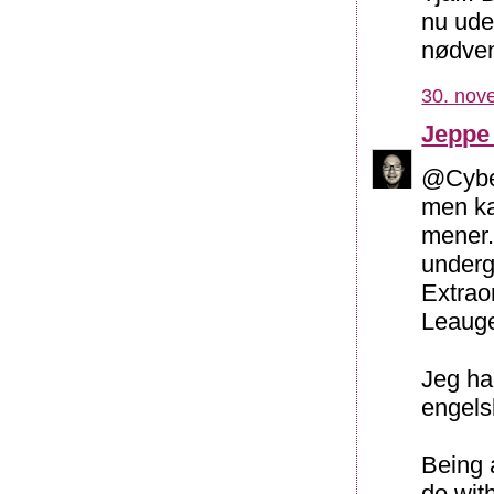
nu ude
nødven
30. nov
Jeppe
@Cyber
men ka
mener.
underg
Extrao
Leauge
Jeg ha
engels
Being a
do with