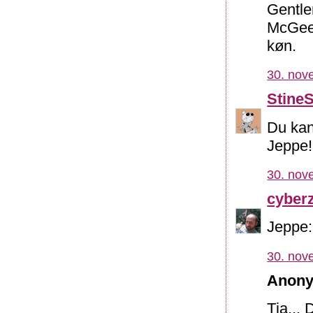
Gentle
McGees
køn.
30. nov
Stine
Du kan
Jeppe!
30. nov
cyber
Jeppe:
30. nov
Anony
Tja...