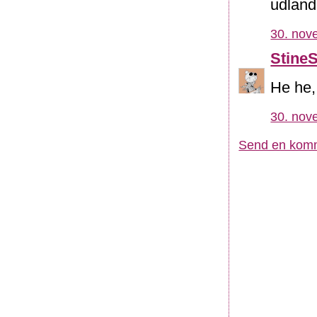
udlande
30. nov
Stine
He he, 
30. nov
Send en kom