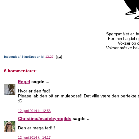
Spørgsmålet er, hv
Før min bagdel op
Vokser op 
Vokser måske hele
Indsendt af
StineStregen
kl.
12.27
6 kommentarer:
Engel
sagde ...
Hvor er den fed!
Please lab den på en mulepose!! Det ville være den perfekte 
:D
12. juni 2014 kl. 12.56
Christina//madebyrøgilds
sagde ...
Den er mega fed!!!
12. juni 2014 kl. 14.17