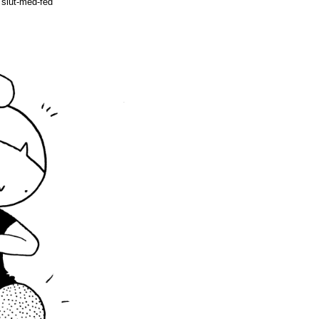
il slut-med-fed