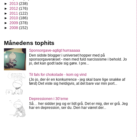
►
2013
(238)
►
2012
(176)
►
2011
(122)
►
2010
(186)
►
2009
(378)
►
2008
(152)
Månedens tophits
Sponsorgave-agtigt hurraaaaa
Den sidste blogger i universet hopper med på
sponsorgaveræset - men med fuld narcissisme i behold. Jo
jo, det kan godt lade sig gøre. I pre...
Til fals for chokolade - kom og vind
(Jo jo, der ér en konkurrence - jeg skal bare lige snakke af
først) Det viste sig heldigvis, at det bare var min port...
Depressionen i 30’erne
Så… her sidder jeg og er lidt grå. Det er mig, der er grå. Jeg
har en depression, ser du. Den har været der...