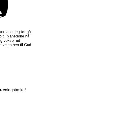
or langt jeg tør gå
 til planeterne nå
og vokser ud
 vejen hen til Gud
træningstaske!