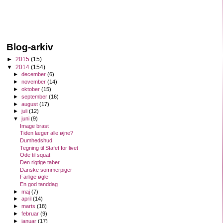
Blog-arkiv
►
2015
(15)
▼
2014
(154)
►
december
(6)
►
november
(14)
►
oktober
(15)
►
september
(16)
►
august
(17)
►
juli
(12)
▼
juni
(9)
Image brast
Tiden læger alle øjne?
Dumhedshud
Tegning til Stafet for livet
Ode til squat
Den rigtige taber
Danske sommerpiger
Farlige øgle
En god tanddag
►
maj
(7)
►
april
(14)
►
marts
(18)
►
februar
(9)
►
januar
(17)