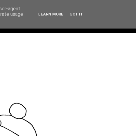
user-agent
erate usage
LEARN MORE
GOT IT