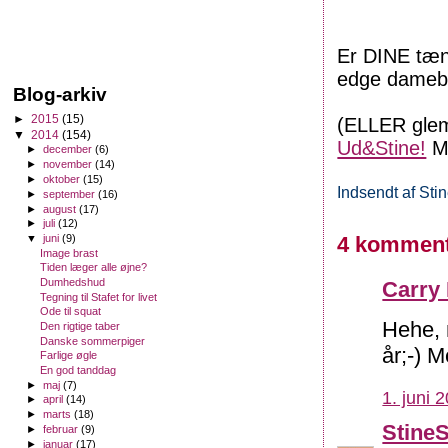
Er DINE tænd
edge damebl
Blog-arkiv
►
2015
(15)
(ELLER glem
▼
2014
(154)
Ud&Stine!
Me
►
december
(6)
►
november
(14)
►
oktober
(15)
Indsendt af
Sti
►
september
(16)
►
august
(17)
►
juli
(12)
4 komment
▼
juni
(9)
Image brast
Tiden læger alle øjne?
Dumhedshud
Carry 
Tegning til Stafet for livet
Ode til squat
Hehe, 
Den rigtige taber
Danske sommerpiger
år;-) 
Farlige øgle
En god tanddag
►
maj
(7)
1. juni 
►
april
(14)
►
marts
(18)
Stine
►
februar
(9)
►
januar
(17)