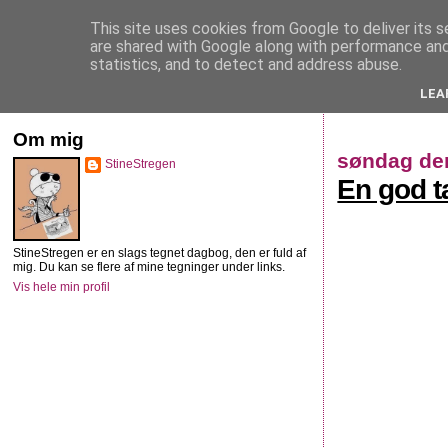
This site uses cookies from Google to deliver its s
StineStregen
are shared with Google along with performance and 
statistics, and to detect and address abuse.
LEA
Illustreret navlebeskuelse
Om mig
søndag den
StineStregen
En god 
StineStregen er en slags tegnet dagbog, den er fuld af
mig. Du kan se flere af mine tegninger under links.
Vis hele min profil