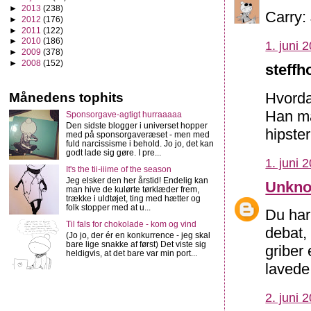
►
2013
(238)
Carry: 
►
2012
(176)
►
2011
(122)
►
2010
(186)
1. juni 
►
2009
(378)
►
2008
(152)
steffh
Hvorda
Månedens tophits
Han må
Sponsorgave-agtigt hurraaaaa
Den sidste blogger i universet hopper
hipster
med på sponsorgaveræset - men med
fuld narcissisme i behold. Jo jo, det kan
godt lade sig gøre. I pre...
1. juni 
It's the tii-iiime of the season
Jeg elsker den her årstid! Endelig kan
Unkn
man hive de kulørte tørklæder frem,
trække i uldtøjet, ting med hætter og
folk stopper med at u...
Du har 
Til fals for chokolade - kom og vind
debat,
(Jo jo, der ér en konkurrence - jeg skal
bare lige snakke af først) Det viste sig
griber
heldigvis, at det bare var min port...
lavede 
2. juni 