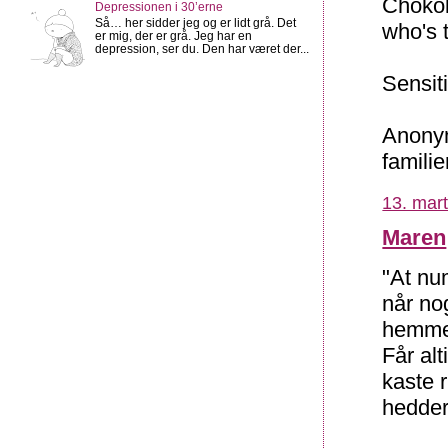
Chokol
Depressionen i 30’erne
Så… her sidder jeg og er lidt grå. Det
who's t
er mig, der er grå. Jeg har en
depression, ser du. Den har været der...
Sensit
Anonym
familie
13. mart
Maren
"At nu
når no
hemmel
Får alt
kaste 
hedder