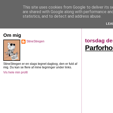
This site uses cookies from Google to deliver its s
StineStregen
are shared with Google along with performance and 
statistics, and to detect and address abuse.
LEA
Illustreret navlebeskuelse
Om mig
torsdag de
StineStregen
Parforho
StineStregen er en slags tegnet dagbog, den er fuld af
mig. Du kan se flere af mine tegninger under links.
Vis hele min profil