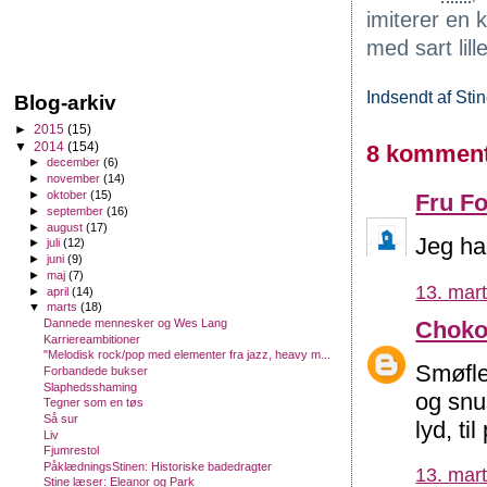
imiterer en 
med sart lill
Indsendt af
Sti
Blog-arkiv
►
2015
(15)
▼
2014
(154)
8 komment
►
december
(6)
►
november
(14)
►
oktober
(15)
Fru Fo
►
september
(16)
►
august
(17)
Jeg ha
►
juli
(12)
►
juni
(9)
►
maj
(7)
13. mart
►
april
(14)
▼
marts
(18)
Choko
Dannede mennesker og Wes Lang
Karriereambitioner
"Melodisk rock/pop med elementer fra jazz, heavy m...
Smøfl
Forbandede bukser
Slaphedsshaming
og snu
Tegner som en tøs
Så sur
lyd, ti
Liv
Fjumrestol
PåklædningsStinen: Historiske badedragter
13. mart
Stine læser: Eleanor og Park