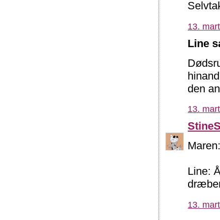
Selvta
13. mart
Line s
Dødsrul
hinand
den an
13. mart
Stine
Maren:
Line: Å
dræbeme
13. mart