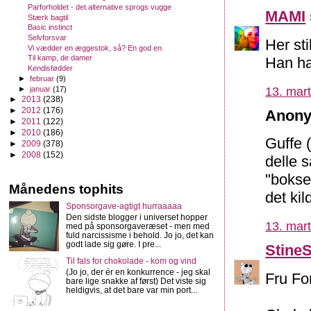
Parforholdet - det alternative sprogs vugge
MAMI
Stærk bagtil
Basic instinct
Selvforsvar
Her st
Vi vædder en æggestok, så? En god en.
Til kamp, de damer
Han har
Kendisfødder
►
februar
(9)
►
januar
(17)
13. mart
►
2013
(238)
►
2012
(176)
Anony
►
2011
(122)
►
2010
(186)
Guffe (
►
2009
(378)
►
2008
(152)
delle s
"bokse
Månedens tophits
det kil
Sponsorgave-agtigt hurraaaaa
Den sidste blogger i universet hopper
13. mart
med på sponsorgaveræset - men med
fuld narcissisme i behold. Jo jo, det kan
godt lade sig gøre. I pre...
Stine
Til fals for chokolade - kom og vind
(Jo jo, der ér en konkurrence - jeg skal
Fru For
bare lige snakke af først) Det viste sig
heldigvis, at det bare var min port...