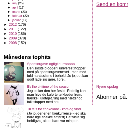
Send en kom
►
maj
(25)
►
april
(17)
►
marts
(23)
►
februar
(22)
►
januar
(17)
►
2012
(176)
►
2011
(122)
►
2010
(186)
►
2009
(378)
►
2008
(152)
Månedens tophits
Sponsorgave-agtigt hurraaaaa
Den sidste blogger i universet hopper
med på sponsorgaveræset - men med
fuld narcissisme i behold. Jo jo, det kan
godt lade sig gøre. I pre...
Nyere opslag
It's the tii-iiime of the season
Jeg elsker den her årstid! Endelig kan
man hive de kulørte tørklæder frem,
Abonner på
trække i uldtøjet, ting med hætter og
folk stopper med at u...
Til fals for chokolade - kom og vind
(Jo jo, der ér en konkurrence - jeg skal
bare lige snakke af først) Det viste sig
heldigvis, at det bare var min port...