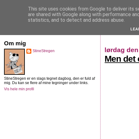
This site uses cookies from Google to deliver its s
StineStregen
are shared with Google along with performance and 
statistics, and to detect and address abuse.
LEA
Illustreret navlebeskuelse
Om mig
lørdag den
StineStregen
Men det
StineStregen er en slags tegnet dagbog, den er fuld af
mig. Du kan se flere af mine tegninger under links.
Vis hele min profil