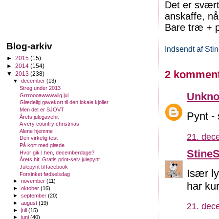
Det er svær
anskaffe, nå
Bare træ + p
Blog-arkiv
Indsendt af
Sti
►
2015
(15)
►
2014
(154)
2 komment
▼
2013
(238)
▼
december
(13)
Streg under 2013
Unkn
Grrroooawwwwlig jul
Glædelig gavekort til den lokale kjoller
Men det er SJOVT
Pynt -
Årets julegavehit
A very country christmas
Alene hjemme I
21. dec
Den virkelig test
På kort med glæde
Stine
Hvor gik I hen, decemberdage?
Årets hit: Gratis print-selv julepynt
Julepynt til facebook
Især l
Forsinket fødselsdag
►
november
(11)
har ku
►
oktober
(16)
►
september
(20)
►
august
(19)
21. dec
►
juli
(15)
►
juni
(40)