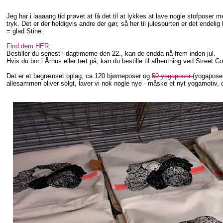
Jeg har i laaaang tid prøvet at få det til at lykkes at lave nogle stofposer m
tryk. Det er der heldigvis andre der gør, så her til julespurten er det endel
= glad Stine.
Find dem HER
.
Bestiller du senest i dagtimerne den 22., kan de endda nå frem inden jul.
Hvis du bor i Århus eller tæt på, kan du bestille til afhentning ved Street C
Det er et begrænset oplag, ca 120 bjørneposer og
50 yogaposer
(yogaposer
allesammen bliver solgt, laver vi nok nogle nye - måske et nyt yogamotiv, 