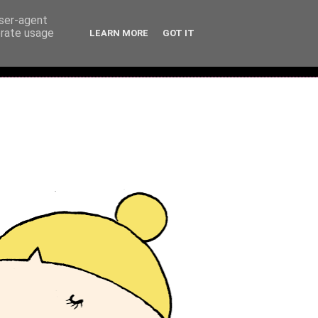
user-agent
erate usage
LEARN MORE
GOT IT