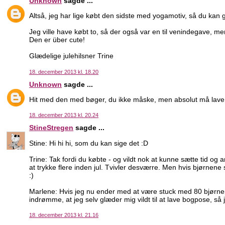
Unknown
sagde ...
Altså, jeg har lige købt den sidste med yogamotiv, så du kan 
Jeg ville have købt to, så der også var en til venindegave, m
Den er über cute!
Glædelige julehilsner Trine
18. december 2013 kl. 18.20
Unknown
sagde ...
Hit med den med bøger, du ikke måske, men absolut må lave
18. december 2013 kl. 20.24
StineStregen
sagde ...
Stine: Hi hi hi, som du kan sige det :D
Trine: Tak fordi du købte - og vildt nok at kunne sætte tid og a
at trykke flere inden jul. Tvivler desværre. Men hvis bjørnen
:)
Marlene: Hvis jeg nu ender med at være stuck med 80 bjørnep
indrømme, at jeg selv glæder mig vildt til at lave bogpose, så 
18. december 2013 kl. 21.16