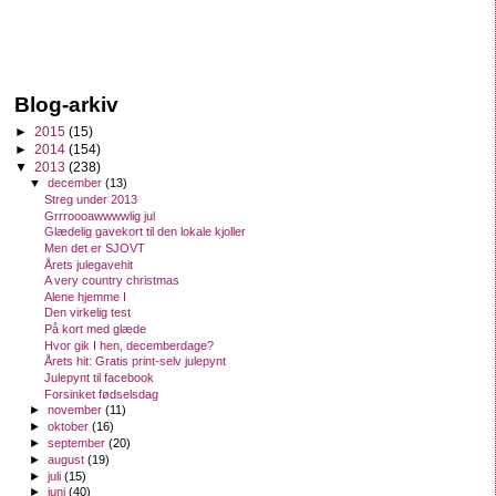
Blog-arkiv
►
2015
(15)
►
2014
(154)
▼
2013
(238)
▼
december
(13)
Streg under 2013
Grrroooawwwwlig jul
Glædelig gavekort til den lokale kjoller
Men det er SJOVT
Årets julegavehit
A very country christmas
Alene hjemme I
Den virkelig test
På kort med glæde
Hvor gik I hen, decemberdage?
Årets hit: Gratis print-selv julepynt
Julepynt til facebook
Forsinket fødselsdag
►
november
(11)
►
oktober
(16)
►
september
(20)
►
august
(19)
►
juli
(15)
►
juni
(40)