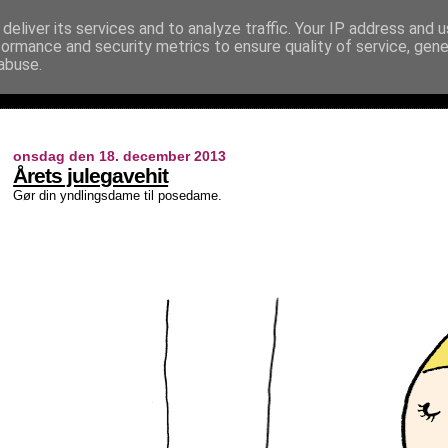
deliver its services and to analyze traffic. Your IP address and 
formance and security metrics to ensure quality of service, gen
abuse.
onsdag den 18. december 2013
Årets julegavehit
Gør din yndlingsdame til posedame.