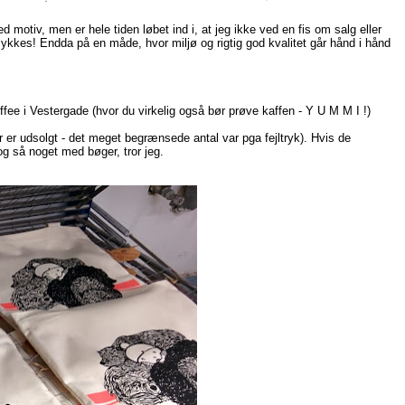
ed motiv, men er hele tiden løbet ind i, at jeg ikke ved en fis om salg eller
ig lykkes! Endda på en måde, hvor miljø og rigtig god kvalitet går hånd i hånd
offee i Vestergade (hvor du virkelig også bør prøve kaffen - Y U M M I !)
 er udsolgt - det meget begrænsede antal var pga fejltryk). Hvis de
og så noget med bøger, tror jeg.