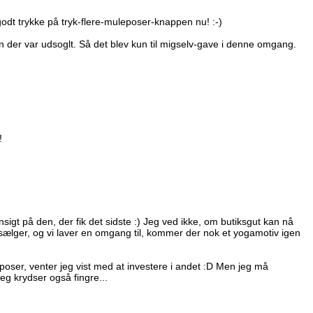
godt trykke på tryk-flere-muleposer-knappen nu! :-)
en der var udsoglt. Så det blev kun til migselv-gave i denne omgang.
!
nsigt på den, der fik det sidste :) Jeg ved ikke, om butiksgut kan nå
e sælger, og vi laver en omgang til, kommer der nok et yogamotiv igen
oser, venter jeg vist med at investere i andet :D Men jeg må
jeg krydser også fingre...