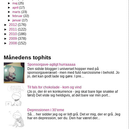
►
maj
(25)
►
april
(17)
►
marts
(23)
►
februar
(22)
►
januar
(17)
►
2012
(176)
►
2011
(122)
►
2010
(186)
►
2009
(378)
►
2008
(152)
Månedens tophits
Sponsorgave-agtigt hurraaaaa
Den sidste blogger i universet hopper med på
sponsorgaveræset - men med fuld narcissisme i behold. Jo
jo, det kan godt lade sig gøre. I pre...
Til fals for chokolade - kom og vind
(Jo jo, der ér en konkurrence - jeg skal bare lige snakke af
først) Det viste sig heldigvis, at det bare var min port...
Depressionen i 30’erne
Så… her sidder jeg og er lidt grå. Det er mig, der er grå. Jeg
har en depression, ser du. Den har været der...