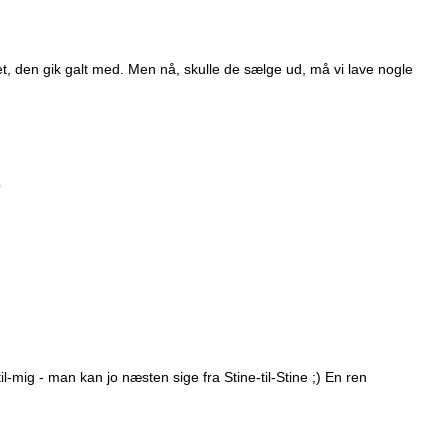
vet, den gik galt med. Men nå, skulle de sælge ud, må vi lave nogle
?
-til-mig - man kan jo næsten sige fra Stine-til-Stine ;) En ren