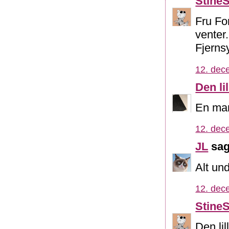
Stine
Fru Fo
venter
Fjerns
12. dec
Den li
En man
12. dec
JL
sag
Alt und
12. dec
Stine
Den li