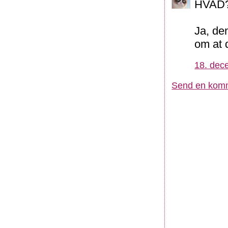
HVAD? 
Ja, de
om at 
18. dec
Send en kom