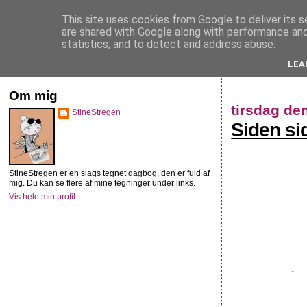
This site uses cookies from Google to deliver its s
StineStregen
are shared with Google along with performance and 
statistics, and to detect and address abuse.
LEA
Illustreret navlebeskuelse
Om mig
tirsdag de
StineStregen
Siden si
StineStregen er en slags tegnet dagbog, den er fuld af
mig. Du kan se flere af mine tegninger under links.
Vis hele min profil