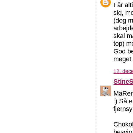
Får al
sig, m
(dog m
arbejd
skal m
top) m
God bed
meget 
12. dec
Stine
MaRen:
:) Så 
fjernsy
Chokol
besvim