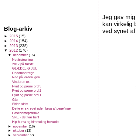
Jeg gav mig 
kan virkeli
Blog-arkiv
ved synet af
►
2015
(15)
►
2014
(154)
►
2013
(238)
▼
2012
(176)
▼
december
(15)
Nytårstegning
2012 på første
GLÆDELIG JUL
Decemberregn
Ned på jorden igen
Vinderen er...
Pynt og pæne ord 3
Pynt og pæne ord 2
Pynt og pæne ord 1
Glat
Siden sidst
Dette er skrevet uden brug af pegefinger
Posedamepræmie
SNE - det var her!
Hip hurra og himmel og helvede
►
november
(16)
►
oktober
(13)
►
september
(7)