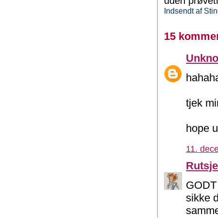
uden prøveti
Indsendt af
Sti
15 kommen
Unkn
hahaha
tjek m
hope u'
11. dec
Rutsj
GODT d
sikke d
sammen,