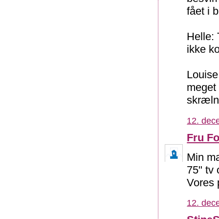
fået i
Helle:
ikke ko
Louise
meget 
skræln
12. dec
Fru Fo
Min ma
75" tv
Vores 
12. dec