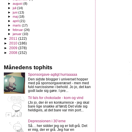
►
august
(8)
►
juli
(14)
►
juni
(13)
►
maj
(18)
►
april
(21)
►
marts
(17)
►
februar
(24)
►
januar
(10)
►
2011
(122)
►
2010
(186)
►
2009
(378)
►
2008
(152)
Månedens tophits
Sponsorgave-agtigt hurraaaaa
Den sidste blogger i universet hopper
med på sponsorgaveræset - men med
fuld narcissisme i behold. Jo jo, det kan
godt lade sig gøre. I pre...
Til fals for chokolade - kom og vind
(Jo jo, der ér en konkurrence - jeg skal
bare lige snakke af først) Det viste sig
heldigvis, at det bare var min port...
Depressionen i 30’erne
Så… her sidder jeg og er lidt grå. Det
er mig, der er grå. Jeg har en