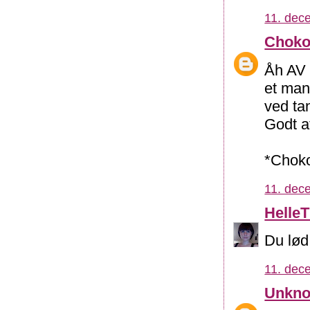
11. dec
Choko
Åh AV 
et man
ved ta
Godt a
*Choko
11. dec
Helle
Du lød 
11. dec
Unkn