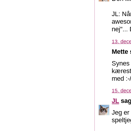
JL: Når
awesom
nej"...
13. dec
Mette 
Synes 
kærest
med :-
15. dec
JL
sag
Jeg er 
speltj