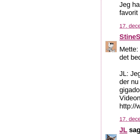
Jeg ha
favori
17. dec
Stine
Mette:
det bed
JL: Je
der nu
gigado
Videon
http:/
17. dec
JL
sag