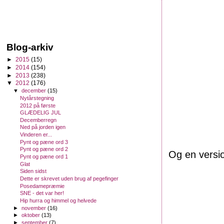
Blog-arkiv
►
2015
(15)
►
2014
(154)
►
2013
(238)
▼
2012
(176)
▼
december
(15)
Nytårstegning
2012 på første
GLÆDELIG JUL
Decemberregn
Ned på jorden igen
Vinderen er...
Pynt og pæne ord 3
Pynt og pæne ord 2
Og en versio
Pynt og pæne ord 1
Glat
Siden sidst
Dette er skrevet uden brug af pegefinger
Posedamepræmie
SNE - det var her!
Hip hurra og himmel og helvede
►
november
(16)
►
oktober
(13)
►
september
(7)