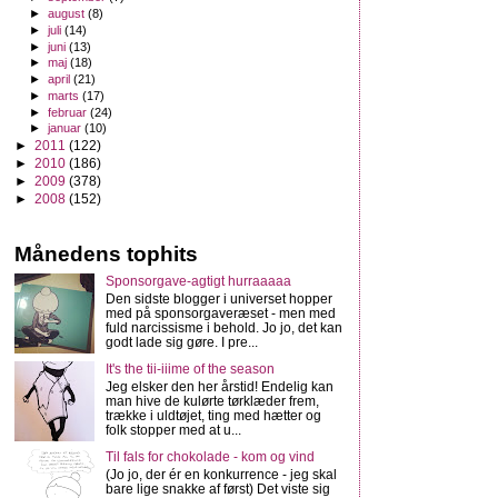
►
august
(8)
►
juli
(14)
►
juni
(13)
►
maj
(18)
►
april
(21)
►
marts
(17)
►
februar
(24)
►
januar
(10)
►
2011
(122)
►
2010
(186)
►
2009
(378)
►
2008
(152)
Månedens tophits
Sponsorgave-agtigt hurraaaaa
Den sidste blogger i universet hopper
med på sponsorgaveræset - men med
fuld narcissisme i behold. Jo jo, det kan
godt lade sig gøre. I pre...
It's the tii-iiime of the season
Jeg elsker den her årstid! Endelig kan
man hive de kulørte tørklæder frem,
trække i uldtøjet, ting med hætter og
folk stopper med at u...
Til fals for chokolade - kom og vind
(Jo jo, der ér en konkurrence - jeg skal
bare lige snakke af først) Det viste sig