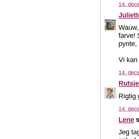
14. dec
Juliett
Wauw, 
farve!
pynte, 
Vi kan 
14. dec
Rutsj
Rigtig 
14. dec
Lene
s
Jeg ta