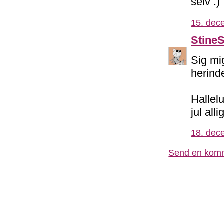
selv :)
15. dec
Stine
Sig mig
herin
Hallel
jul alli
18. dec
Send en kom