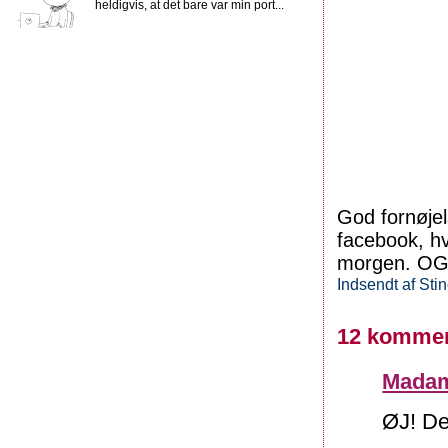
heldigvis, at det bare var min port...
God fornøjel
facebook, h
morgen. OG 
Indsendt af
Sti
12 kommen
Mada
ØJ! Den