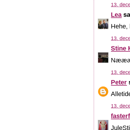
13. dec
Lea
sa
Hehe, h
13. dec
Stine 
Næææh,
13. dec
Peter
s
Alletid
13. dec
fasterf
JuleSt