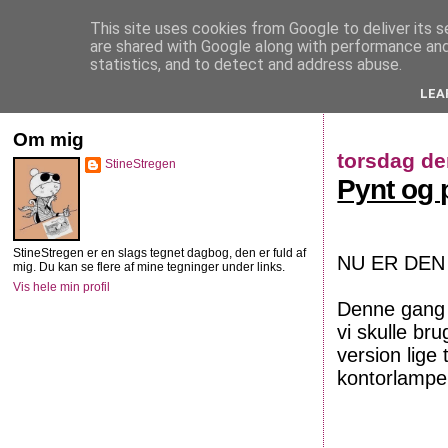
This site uses cookies from Google to deliver its s
StineStregen
are shared with Google along with performance and 
statistics, and to detect and address abuse.
LEA
Illustreret navlebeskuelse
Om mig
torsdag de
StineStregen
Pynt og 
StineStregen er en slags tegnet dagbog, den er fuld af
NU ER DEN 
mig. Du kan se flere af mine tegninger under links.
Vis hele min profil
Denne gang 
vi skulle br
version lige 
kontorlampe 