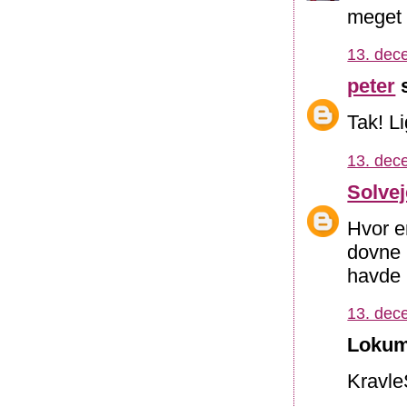
meget 
13. dec
peter
s
Tak! Li
13. dec
Solve
Hvor er
dovne l
havde 
13. dec
Lokum
KravleS