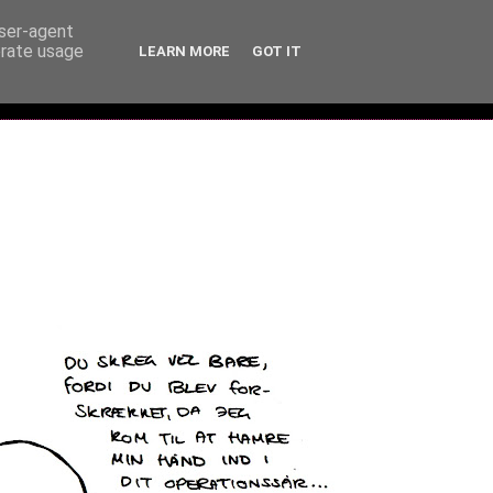
user-agent
erate usage
LEARN MORE
GOT IT