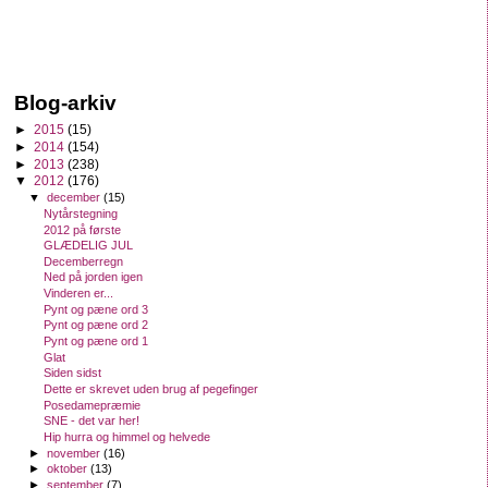
Blog-arkiv
►
2015
(15)
►
2014
(154)
►
2013
(238)
▼
2012
(176)
▼
december
(15)
Nytårstegning
2012 på første
GLÆDELIG JUL
Decemberregn
Ned på jorden igen
Vinderen er...
Pynt og pæne ord 3
Pynt og pæne ord 2
Pynt og pæne ord 1
Glat
Siden sidst
Dette er skrevet uden brug af pegefinger
Posedamepræmie
SNE - det var her!
Hip hurra og himmel og helvede
►
november
(16)
►
oktober
(13)
►
september
(7)