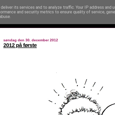
deliver its services and to analyze traffic. Your IP address and 
formance and security metrics to ensure quality of service, gen
abuse.
søndag den 30. december 2012
2012 på første