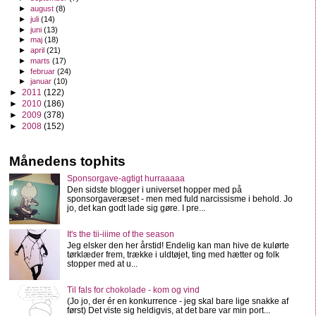
►
august
(8)
►
juli
(14)
►
juni
(13)
►
maj
(18)
►
april
(21)
►
marts
(17)
►
februar
(24)
►
januar
(10)
►
2011
(122)
►
2010
(186)
►
2009
(378)
►
2008
(152)
Månedens tophits
Sponsorgave-agtigt hurraaaaa
Den sidste blogger i universet hopper med på
sponsorgaveræset - men med fuld narcissisme i behold. Jo
jo, det kan godt lade sig gøre. I pre...
It's the tii-iiime of the season
Jeg elsker den her årstid! Endelig kan man hive de kulørte
tørklæder frem, trække i uldtøjet, ting med hætter og folk
stopper med at u...
Til fals for chokolade - kom og vind
(Jo jo, der ér en konkurrence - jeg skal bare lige snakke af
først) Det viste sig heldigvis, at det bare var min port...