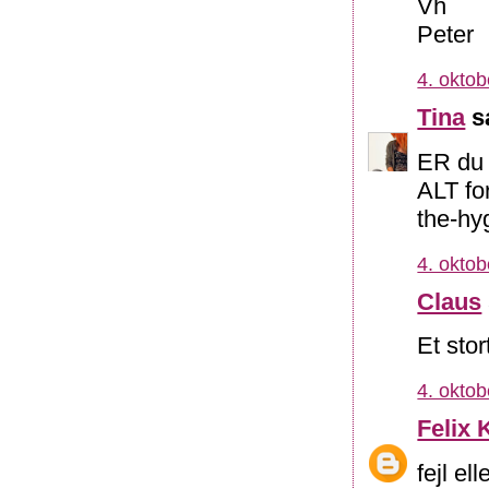
Vh
Peter
4. oktob
Tina
sa
ER du 
ALT for
the-hy
4. oktob
Claus
Et stor
4. oktob
Felix
fejl el