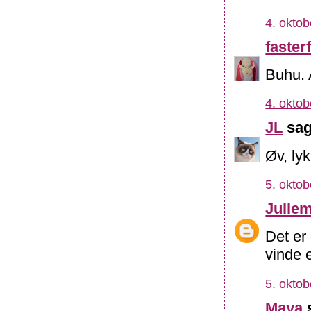
4. oktob
fasterf
Buhu. A
4. oktob
JL
sag
Øv, ly
5. oktob
Julle
Det er
vinde 
5. oktob
Maya
s