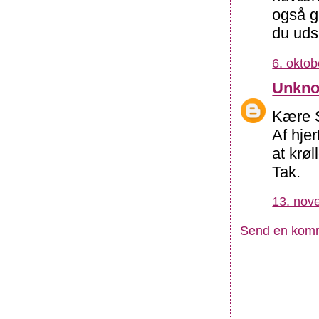
også g
du udsk
6. oktob
Unkn
Kære S
Af hje
at krøl
Tak.
13. nov
Send en kom