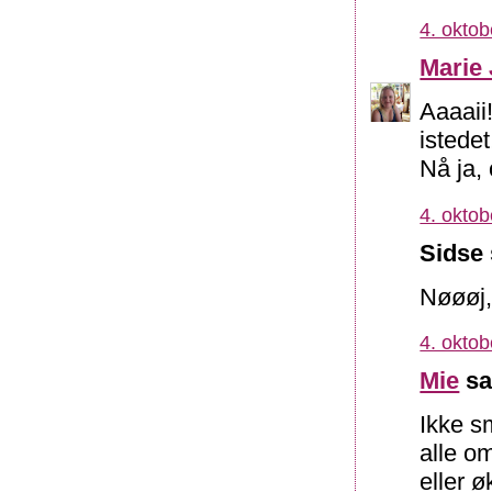
4. oktob
Marie 
Aaaaii
istede
Nå ja, 
4. oktob
Sidse 
Nøøøj, 
4. oktob
Mie
sa
Ikke sm
alle o
eller 