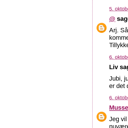
5. oktob
@
sagd
Arj. S
kommen
Tillykk
6. oktob
Liv sa
Jubi, j
er det 
6. oktob
Musse
Jeg vi
nuvære