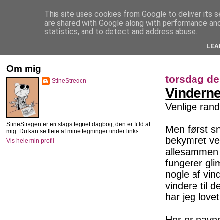
This site uses cookies from Google to deliver its s
StineStregen
are shared with Google along with performance and 
statistics, and to detect and address abuse.
LEA
Illustreret navlebeskuelse
Om mig
torsdag de
StineStregen
Vinderne
Venlige ran
StineStregen er en slags tegnet dagbog, den er fuld af
Men først s
mig. Du kan se flere af mine tegninger under links.
bekymret ve
Vis hele min profil
allesammen g
fungerer gli
nogle af vin
vindere til 
har jeg love
Her er navn