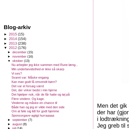
Blog-arkiv
►
2015
(15)
►
2014
(154)
►
2013
(238)
▼
2012
(176)
►
december
(15)
►
november
(16)
▼
oktober
(13)
Nu arbejder jeg ikke sammen med Rune læng...
Min underbevidsthed er ikke så skarp
Vi ses?
Svaret var: Måske engang
Kan man godt få omvendt-børn?
Det var et forsøg værd
Det, der virker bedst i min hjerne
Det hjælper nok, når de får hatte og tøj på
Flere vindere. Og kage.
Vinderne og måske en chance til
Men det gik 
Både han og jeg er vilde med den side
der har (gjor
Om at føle sig lidt for godt hjemme
Sponsorgave-agtigt hurraaaaa
i lodtræknin
►
september
(7)
►
august
(8)
Jeg greb til
►
juli
(14)