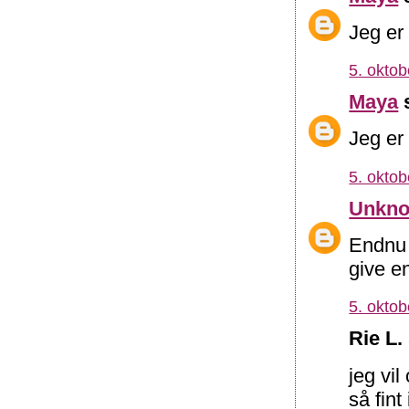
Jeg er 
5. oktob
Maya
s
Jeg er 
5. oktob
Unkn
Endnu e
give en
5. oktob
Rie L.
jeg vi
så fint