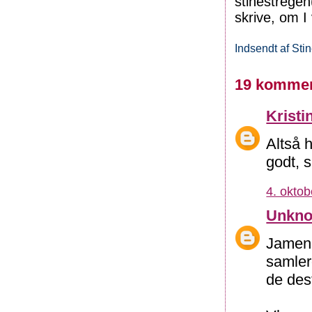
stinestrege
skrive, om I 
Indsendt af
Sti
19 kommen
Kristi
Altså h
godt, s
4. oktob
Unkn
Jamen, 
samler
de des