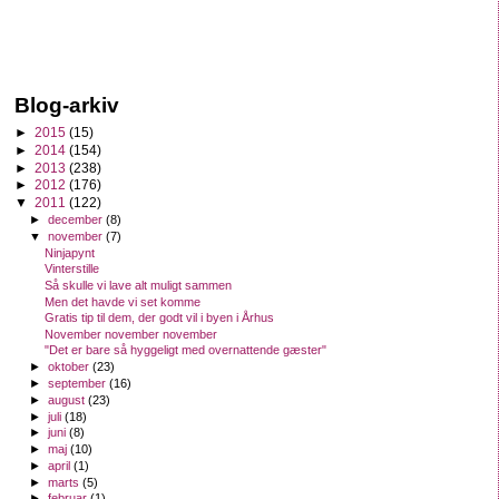
Blog-arkiv
►
2015
(15)
►
2014
(154)
►
2013
(238)
►
2012
(176)
▼
2011
(122)
►
december
(8)
▼
november
(7)
Ninjapynt
Vinterstille
Så skulle vi lave alt muligt sammen
Men det havde vi set komme
Gratis tip til dem, der godt vil i byen i Århus
November november november
"Det er bare så hyggeligt med overnattende gæster"
►
oktober
(23)
►
september
(16)
►
august
(23)
►
juli
(18)
►
juni
(8)
►
maj
(10)
►
april
(1)
►
marts
(5)
►
februar
(1)