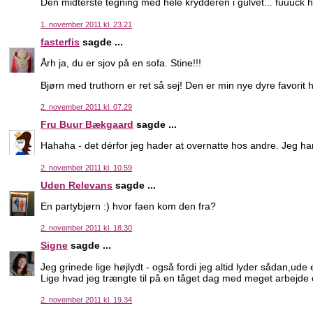
Den midterste tegning med hele krydderen i gulvet... fuuuck hv
1. november 2011 kl. 23.21
fasterfis
sagde ...
Årh ja, du er sjov på en sofa. Stine!!!
Bjørn med truthorn er ret så sej! Den er min nye dyre favorit 
2. november 2011 kl. 07.29
Fru Buur Bækgaard
sagde ...
Hahaha - det dérfor jeg hader at overnatte hos andre. Jeg har 
2. november 2011 kl. 10.59
Uden Relevans
sagde ...
En partybjørn :) hvor faen kom den fra?
2. november 2011 kl. 18.30
Signe
sagde ...
Jeg grinede lige højlydt - også fordi jeg altid lyder sådan,ud
Lige hvad jeg trængte til på en tåget dag med meget arbejde
2. november 2011 kl. 19.34