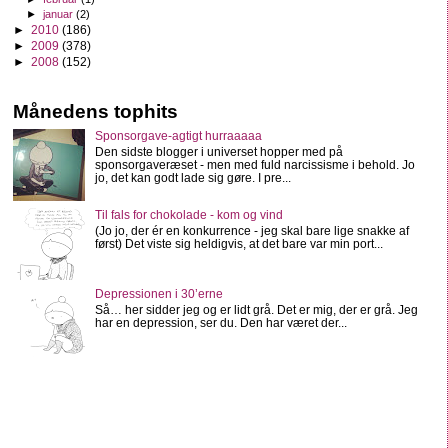
►
januar
(2)
►
2010
(186)
►
2009
(378)
►
2008
(152)
Månedens tophits
Sponsorgave-agtigt hurraaaaa
Den sidste blogger i universet hopper med på
sponsorgaveræset - men med fuld narcissisme i behold. Jo
jo, det kan godt lade sig gøre. I pre...
Til fals for chokolade - kom og vind
(Jo jo, der ér en konkurrence - jeg skal bare lige snakke af
først) Det viste sig heldigvis, at det bare var min port...
Depressionen i 30’erne
Så… her sidder jeg og er lidt grå. Det er mig, der er grå. Jeg
har en depression, ser du. Den har været der...