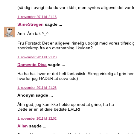
(så dig i øvrigt i da du var i kbh, men syntes alligevel det var f
1. november 2011 kl. 21.16
StineStregen
sagde ...
Ann: Årh tak ^_^
Fru Forstad: Det er alligevel rimelig utroligt med vores tilf
snorkekrop fra en overnatning i kulden?
1. november 2011 kl. 21.23
Domestic Diva
sagde ...
Ha ha ha- hvor er det helt fantastisk. Skreg virkelig af grin he
hvorfor jeg HADER at sove ude)
1. november 2011 kl. 21.26
Anonym sagde ...
Åhh gud, jeg kan ikke holde op med at grine, ha ha
Dette er en af dine bedste EVER!
1. november 2011 kl. 22.02
Allan
sagde ...