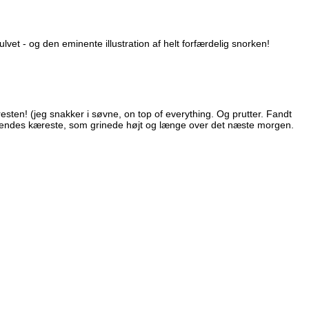
lvet - og den eminente illustration af helt forfærdelig snorken!
sten! (jeg snakker i søvne, on top of everything. Og prutter. Fandt
g hendes kæreste, som grinede højt og længe over det næste morgen.