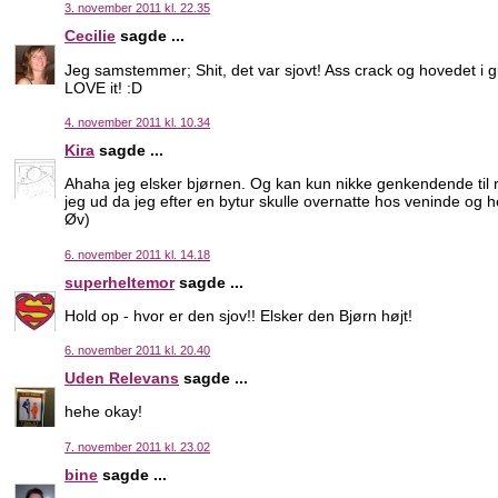
3. november 2011 kl. 22.35
Cecilie
sagde ...
Jeg samstemmer; Shit, det var sjovt! Ass crack og hovedet i gu
LOVE it! :D
4. november 2011 kl. 10.34
Kira
sagde ...
Ahaha jeg elsker bjørnen. Og kan kun nikke genkendende til re
jeg ud da jeg efter en bytur skulle overnatte hos veninde o
Øv)
6. november 2011 kl. 14.18
superheltemor
sagde ...
Hold op - hvor er den sjov!! Elsker den Bjørn højt!
6. november 2011 kl. 20.40
Uden Relevans
sagde ...
hehe okay!
7. november 2011 kl. 23.02
bine
sagde ...