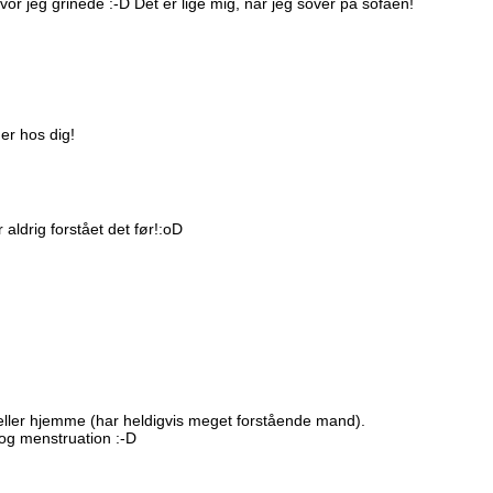
or jeg grinede :-D Dét er lige mig, når jeg sover på sofaen!
her hos dig!
aldrig forstået det før!:oD
e eller hjemme (har heldigvis meget forstående mand).
 og menstruation :-D