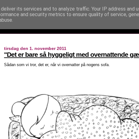
deliver its services and to analyze traffic. Your IP address and 
formance and security metrics to ensure quality of service, gen
abuse.
tirsdag den 1. november 2011
"Det er bare så hyggeligt med overnattende gæ
Sådan som vi tror, det er, når vi overnatter på nogens sofa.