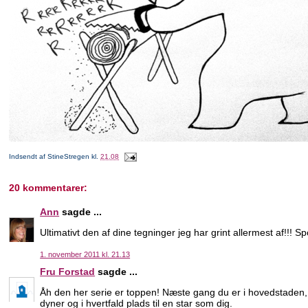
Indsendt af
StineStregen
kl.
21.08
20 kommentarer:
Ann
sagde ...
Ultimativt den af dine tegninger jeg har grint allermest af!!! Spo
1. november 2011 kl. 21.13
Fru Forstad
sagde ...
Åh den her serie er toppen! Næste gang du er i hovedstaden, 
dyner og i hvertfald plads til en star som dig.