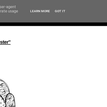
user-agent
erate usage
LEARN MORE
GOT IT
ster"