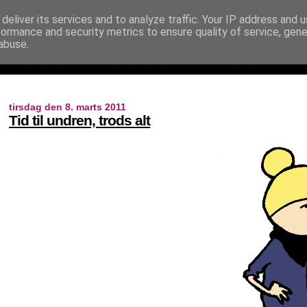
deliver its services and to analyze traffic. Your IP address and 
formance and security metrics to ensure quality of service, gen
abuse.
tirsdag den 8. marts 2011
Tid til undren, trods alt