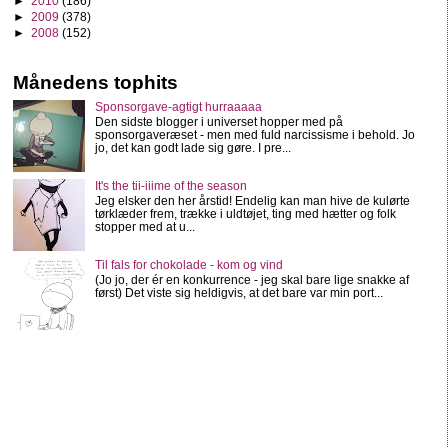
►
2010
(186)
►
2009
(378)
►
2008
(152)
Månedens tophits
Sponsorgave-agtigt hurraaaaa
Den sidste blogger i universet hopper med på
sponsorgaveræset - men med fuld narcissisme i behold. Jo
jo, det kan godt lade sig gøre. I pre...
It's the tii-iiime of the season
Jeg elsker den her årstid! Endelig kan man hive de kulørte
tørklæder frem, trække i uldtøjet, ting med hætter og folk
stopper med at u...
Til fals for chokolade - kom og vind
(Jo jo, der ér en konkurrence - jeg skal bare lige snakke af
først) Det viste sig heldigvis, at det bare var min port...