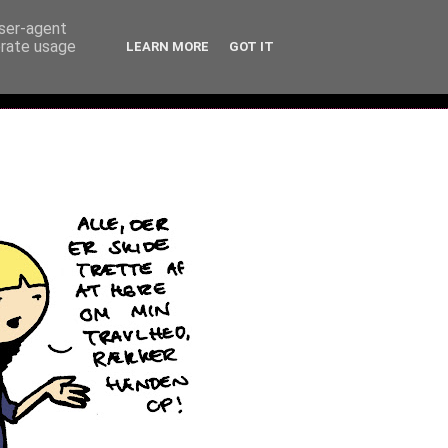
user-agent
erate usage
LEARN MORE
GOT IT