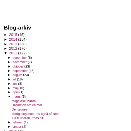
Blog-arkiv
►
2015
(15)
►
2014
(154)
►
2013
(238)
►
2012
(176)
▼
2011
(122)
►
december
(8)
►
november
(7)
►
oktober
(23)
►
september
(16)
►
august
(23)
►
juli
(18)
►
juni
(8)
►
maj
(10)
►
april
(1)
▼
marts
(5)
Mageløse Maren
Drømmen om en mor
Der tegnes
Vanlig elegance - nu også på sms
Tid til undren, trods alt
►
februar
(1)
►
januar
(2)