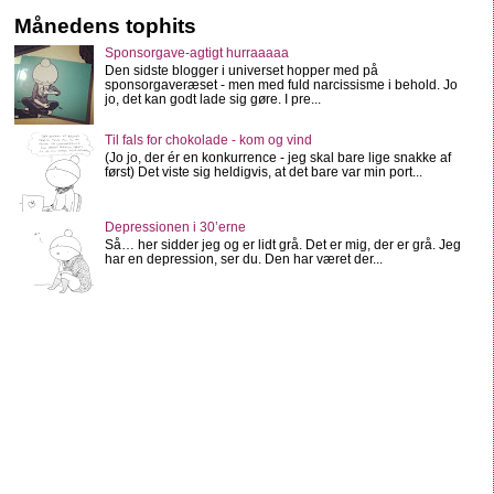
Månedens tophits
Sponsorgave-agtigt hurraaaaa
Den sidste blogger i universet hopper med på
sponsorgaveræset - men med fuld narcissisme i behold. Jo
jo, det kan godt lade sig gøre. I pre...
Til fals for chokolade - kom og vind
(Jo jo, der ér en konkurrence - jeg skal bare lige snakke af
først) Det viste sig heldigvis, at det bare var min port...
Depressionen i 30’erne
Så… her sidder jeg og er lidt grå. Det er mig, der er grå. Jeg
har en depression, ser du. Den har været der...