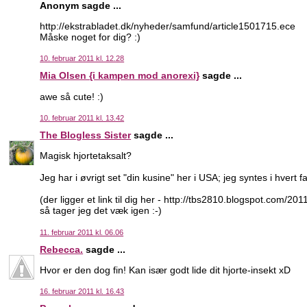
Anonym sagde ...
http://ekstrabladet.dk/nyheder/samfund/article1501715.ece
Måske noget for dig? :)
10. februar 2011 kl. 12.28
Mia Olsen {i kampen mod anorexi}
sagde ...
awe så cute! :)
10. februar 2011 kl. 13.42
The Blogless Sister
sagde ...
Magisk hjortetaksalt?
Jeg har i øvrigt set "din kusine" her i USA; jeg syntes i hvert fa
(der ligger et link til dig her - http://tbs2810.blogspot.com/2011
så tager jeg det væk igen :-)
11. februar 2011 kl. 06.06
Rebecca.
sagde ...
Hvor er den dog fin! Kan især godt lide dit hjorte-insekt xD
16. februar 2011 kl. 16.43