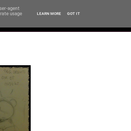
user-agent
erate usage
LEARN MORE
GOT IT