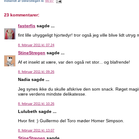
Indsendt af
StineStregen
kl.
00.07
23 kommentarer:
fasterfis
sagde ...
fint lille uhyggeligt hjortedyr! tror også jeg ville blive lidt utry
8. februar 2011 kl. 07.24
StineStregen
sagde ...
Af et insekt at være, var den også ret stor... og blafrende!
8. februar 2011 kl. 09.26
Nadia sagde ...
Jeg synes ikke du skulle afskrive den som snack. Røget magisk 
være verdens mindste delikatesse.
8. februar 2011 kl. 10.26
Lulubeth sagde ...
Hvor fint :) Guillermo del Toro møder Homer Simpson.
8. februar 2011 kl. 13.07
StineStregen
sagde ...