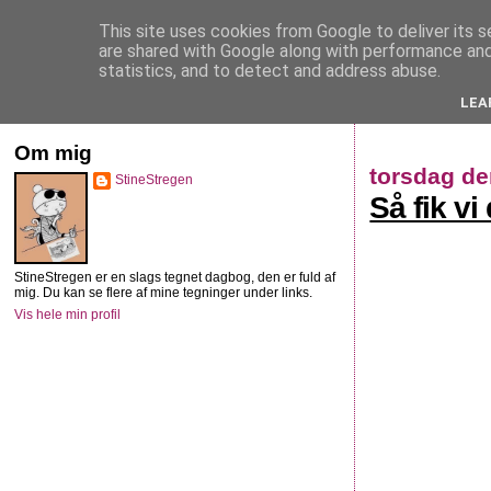
This site uses cookies from Google to deliver its s
StineStregen
are shared with Google along with performance and 
statistics, and to detect and address abuse.
LEA
Illustreret navlebeskuelse
Om mig
torsdag de
StineStregen
Så fik v
StineStregen er en slags tegnet dagbog, den er fuld af
mig. Du kan se flere af mine tegninger under links.
Vis hele min profil