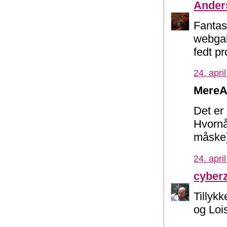
Ander
Fantast
webgal
fedt pr
24. apri
MereA
Det er 
Hvornå
måske
24. apri
cyber
Tillyk
og Loi