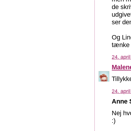
de skr
udgive
ser den
Og Lind
tænke 
24. apri
Malen
Tillykk
24. apri
Anne S
Nej hvo
:)