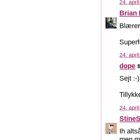
24. apri
Brian
Blærer
Superf
24. apri
dope
s
Sejt :-)
Tillykke
24. apri
Stine
Ih alts
men me