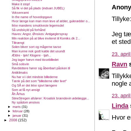
Make it stop!
Anony
Så fik vi det på plads (indsæt JUBEL)
Voksenramt
In the name of hovedopgave
Tillyke
Hvor længe kan man mon leve af æbler, gulerødder o...
Ikke mandens smukkeste legemsdel
Så undskyld på forhånd
Jeg tæ
Haves: Angst. Ønskes: Antigøglerspray
Min reaktion på at blive inviteret til Komiks.dk 2...
et ste
Tiltrængt
Solen bliver sort og mågerne tavse
Man kunne nok godt kalde det usundt
23. apri
Ældre - tjek! Klogere - tjah...
Jeg tager hævn med tissebilledet
Ravn
s
Små solsvin
Røvblottere hører sig åbenbart påsken til
Antiklimaks
Tillyk
Nu har vi i det mindste billederne
Tænk på det som "billederne eller livet"
nogle a
Og SÅ er det ikke sjovt længere
Som at få nyt ansigt
Åh Århus
23. apri
StineStregen afslører: Kroatisk brændevin ødelægge...
Ny spådom ønskes
Linda
►
marts
(31)
►
februar
(28)
►
januar
(31)
Hvor er
►
2008
(152)