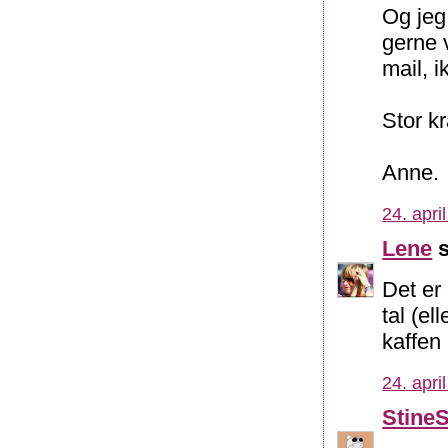
Og jeg
gerne v
mail, i
Stor k
Anne.
24. apri
Lene
s
Det er
tal (el
kaffen 
24. apri
Stine