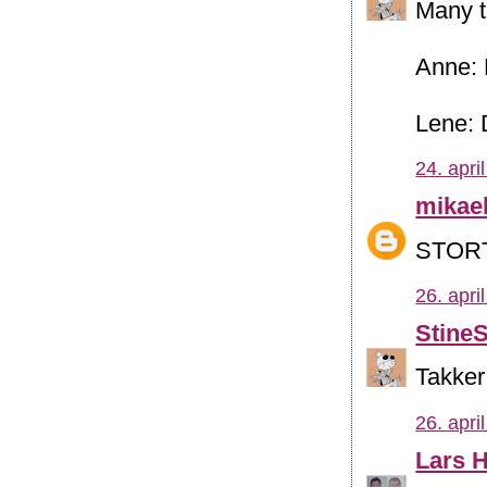
Many 
Anne: 
Lene: 
24. apri
mikae
STORT
26. apri
Stine
Takker 
26. apri
Lars H