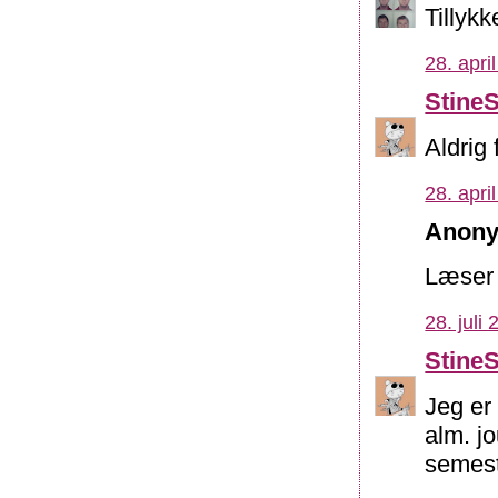
Tillykk
28. apri
Stine
Aldrig 
28. apri
Anony
Læser 
28. juli
Stine
Jeg er
alm. j
semest