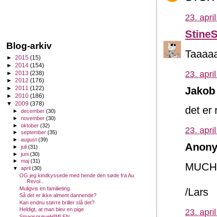
23. apri
Stine
Blog-arkiv
Taaaaa
►
2015
(15)
►
2014
(154)
23. apri
►
2013
(238)
►
2012
(176)
Jakob 
►
2011
(122)
►
2010
(186)
▼
2009
(378)
det er 
►
december
(30)
►
november
(30)
►
oktober
(32)
23. apri
►
september
(35)
►
august
(39)
Anony
►
juli
(31)
►
juni
(30)
►
maj
(31)
MUCH
▼
april
(30)
OG jeg kindkyssede med hende den søde fra Au
Revoi...
Muligvis en familieting
/Lars
Så det er ikke alment dannende?
Kan endnu større briller slå det?
Heldigt, at man blev en pige
23. apri
SmagsprøveHIMLEN