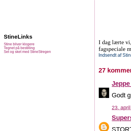
StineLinks
I dag lærte v
Stine bliver klogere
fagspeciale 
Tegnet på bestilling
Set og sket med StineStregen
Indsendt af
Sti
27 kommen
Jeppe
Godt gå
23. apri
Super
STORT 