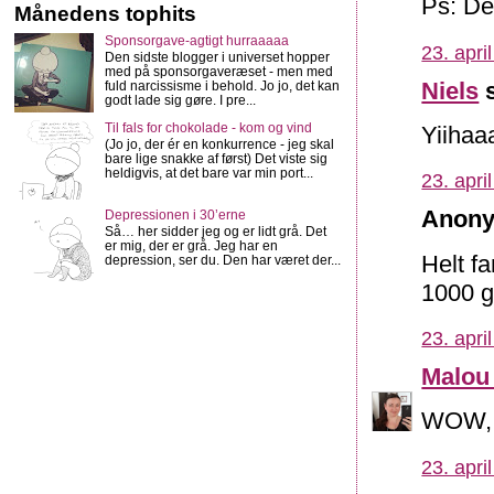
Ps: De
Månedens tophits
Sponsorgave-agtigt hurraaaaa
23. apri
Den sidste blogger i universet hopper
med på sponsorgaveræset - men med
Niels
s
fuld narcissisme i behold. Jo jo, det kan
godt lade sig gøre. I pre...
Til fals for chokolade - kom og vind
Yiihaaa
(Jo jo, der ér en konkurrence - jeg skal
bare lige snakke af først) Det viste sig
heldigvis, at det bare var min port...
23. apri
Anony
Depressionen i 30’erne
Så… her sidder jeg og er lidt grå. Det
er mig, der er grå. Jeg har en
Helt fa
depression, ser du. Den har været der...
1000 g
23. apri
Malou
WOW, t
23. apri