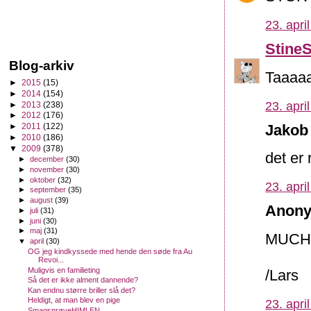
23. apri
Stine
Blog-arkiv
Taaaaa
►
2015
(15)
►
2014
(154)
23. apri
►
2013
(238)
►
2012
(176)
Jakob 
►
2011
(122)
►
2010
(186)
▼
2009
(378)
det er 
►
december
(30)
►
november
(30)
►
oktober
(32)
23. apri
►
september
(35)
►
august
(39)
Anony
►
juli
(31)
►
juni
(30)
►
maj
(31)
MUCH
▼
april
(30)
OG jeg kindkyssede med hende den søde fra Au
Revoi...
Muligvis en familieting
/Lars
Så det er ikke alment dannende?
Kan endnu større briller slå det?
Heldigt, at man blev en pige
23. apri
SmagsprøveHIMLEN