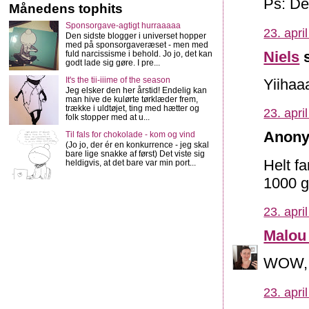
Ps: De
Månedens tophits
Sponsorgave-agtigt hurraaaaa
23. apri
Den sidste blogger i universet hopper
med på sponsorgaveræset - men med
Niels
s
fuld narcissisme i behold. Jo jo, det kan
godt lade sig gøre. I pre...
It's the tii-iiime of the season
Yiihaaa
Jeg elsker den her årstid! Endelig kan
man hive de kulørte tørklæder frem,
trække i uldtøjet, ting med hætter og
23. apri
folk stopper med at u...
Anony
Til fals for chokolade - kom og vind
(Jo jo, der ér en konkurrence - jeg skal
bare lige snakke af først) Det viste sig
Helt fa
heldigvis, at det bare var min port...
1000 g
23. apri
Malou
WOW, t
23. apri