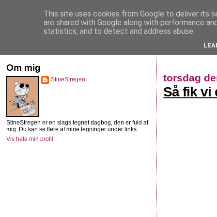
This site uses cookies from Google to deliver its s
StineStregen
are shared with Google along with performance and 
statistics, and to detect and address abuse.
LEA
Illustreret navlebeskuelse
Om mig
torsdag de
StineStregen
Så fik v
StineStregen er en slags tegnet dagbog, den er fuld af
mig. Du kan se flere af mine tegninger under links.
Vis hele min profil