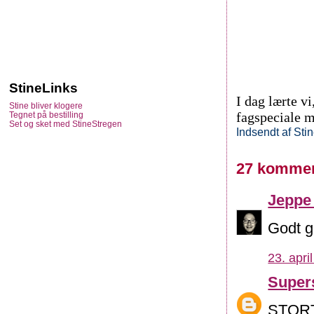
StineLinks
I dag lærte v
Stine bliver klogere
fagspeciale 
Tegnet på bestilling
Set og sket med StineStregen
Indsendt af
Sti
27 kommen
Jeppe
Godt gå
23. apri
Super
STORT 