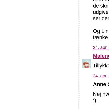
de skr
udgive
ser den
Og Lind
tænke 
24. apri
Malen
Tillykk
24. apri
Anne S
Nej hvo
:)