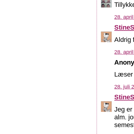
Tillykk
28. apri
Stine
Aldrig 
28. apri
Anony
Læser 
28. juli
Stine
Jeg er
alm. j
semest