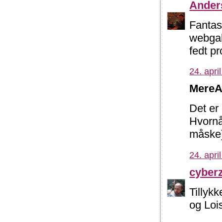
Ander
Fantast
webgal
fedt pr
24. apri
MereA
Det er 
Hvornå
måske
24. apri
cyber
Tillyk
og Loi