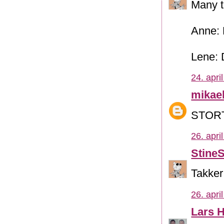
Many 
Anne: 
Lene: 
24. apri
mikae
STORT
26. apri
Stine
Takker 
26. apri
Lars H