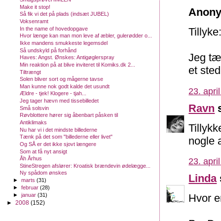
Make it stop!
Anony
Så fik vi det på plads (indsæt JUBEL)
Voksenramt
In the name of hovedopgave
Tillyke
Hvor længe kan man mon leve af æbler, gulerødder o...
Ikke mandens smukkeste legemsdel
Så undskyld på forhånd
Jeg tæ
Haves: Angst. Ønskes: Antigøglerspray
Min reaktion på at blive inviteret til Komiks.dk 2...
et ste
Tiltrængt
Solen bliver sort og mågerne tavse
Man kunne nok godt kalde det usundt
23. apri
Ældre - tjek! Klogere - tjah...
Jeg tager hævn med tissebilledet
Ravn
s
Små solsvin
Røvblottere hører sig åbenbart påsken til
Antiklimaks
Tillyk
Nu har vi i det mindste billederne
Tænk på det som "billederne eller livet"
nogle a
Og SÅ er det ikke sjovt længere
Som at få nyt ansigt
Åh Århus
23. apri
StineStregen afslører: Kroatisk brændevin ødelægge...
Ny spådom ønskes
Linda
►
marts
(31)
►
februar
(28)
►
januar
(31)
Hvor er
►
2008
(152)