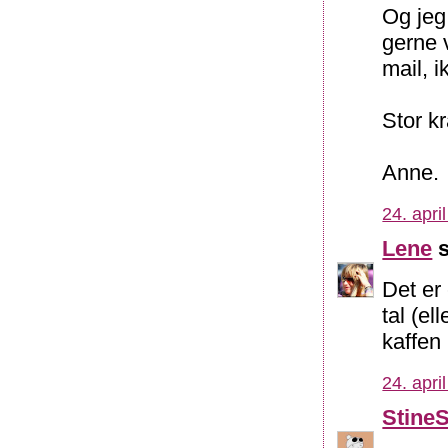
Og jeg
gerne v
mail, i
Stor k
Anne.
24. apri
Lene
s
Det er
tal (el
kaffen 
24. apri
Stine