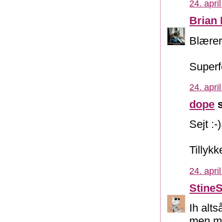
24. apri
Brian
Blærer
Superf
24. apri
dope
s
Sejt :-)
Tillykke
24. apri
Stine
Ih alts
men me