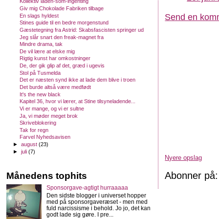
Kollektiv laden-som-ingenting
Giv mig Chokolade Fabriken tilbage
Send en kom
En slags hyldest
Stines guide til en bedre morgenstund
Gæstetegning fra Astrid: Skabsfascisten springer ud
Jeg slår snart den freak-magnet fra
Mindre drama, tak
De vil lære at elske mig
Rigtig kunst har omkostninger
De, der gik glip af det, græd i ugevis
Stol på Tusmelda
Det er næsten synd ikke at lade dem blive i troen
Det burde altså være medfødt
It's the new black
Kapitel 36, hvor vi lærer, at Stine tilsyneladende...
Vi er mange, og vi er sultne
Ja, vi møder meget brok
Skriveblokering
Tak for regn
Farvel Nyhedsavisen
►
august
(23)
►
juli
(7)
Nyere opslag
Abonner på
Månedens tophits
Sponsorgave-agtigt hurraaaaa
Den sidste blogger i universet hopper
med på sponsorgaveræset - men med
fuld narcissisme i behold. Jo jo, det kan
godt lade sig gøre. I pre...