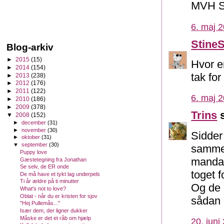
MVH S
6. maj 2
Stine
Blog-arkiv
►
2015
(15)
Hvor e
►
2014
(154)
tak for
►
2013
(238)
►
2012
(176)
►
2011
(122)
6. maj 2
►
2010
(186)
►
2009
(378)
Trins
s
▼
2008
(152)
►
december
(31)
►
november
(30)
Sidder
►
oktober
(31)
▼
september
(30)
sammen
Puppy love
mandag
Gæstetegning fra Jonathan
Se selv, de ER onde
toget f
De må have et tykt lag underpels
Ti år ældre på ti minutter
Og de 
What's not to love?
Oblat - når du er kristen for sjov
sådan 
"Hej Pullemås..."
Især dem, der ligner dukker
Måske er det et råb om hjælp
20. juni