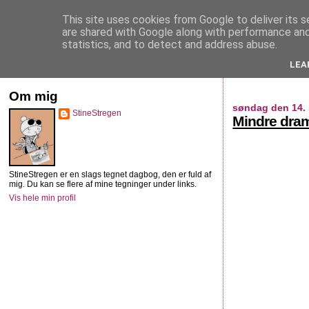
This site uses cookies from Google to deliver its s
StineStregen
are shared with Google along with performance and 
statistics, and to detect and address abuse.
LEA
Illustreret navlebeskuelse
Om mig
søndag den 14.
StineStregen
Mindre dram
StineStregen er en slags tegnet dagbog, den er fuld af
mig. Du kan se flere af mine tegninger under links.
Vis hele min profil