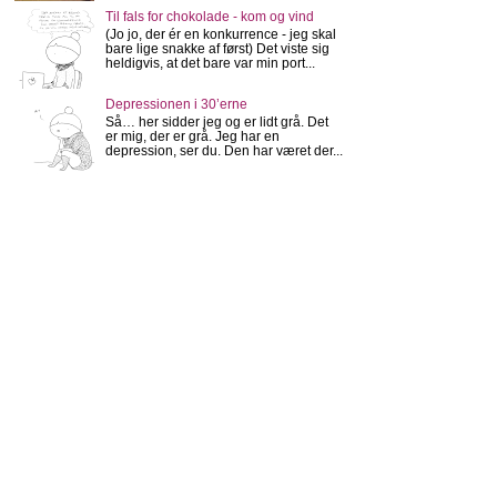
Til fals for chokolade - kom og vind
(Jo jo, der ér en konkurrence - jeg skal
bare lige snakke af først) Det viste sig
heldigvis, at det bare var min port...
Depressionen i 30’erne
Så… her sidder jeg og er lidt grå. Det
er mig, der er grå. Jeg har en
depression, ser du. Den har været der...