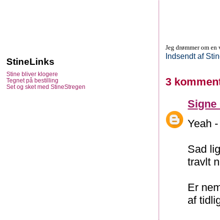
Jeg drømmer om en ve
Indsendt af
Sti
StineLinks
Stine bliver klogere
3 komment
Tegnet på bestilling
Set og sket med StineStregen
Signe
Yeah - 
Sad lig
travlt 
Er neml
af tid