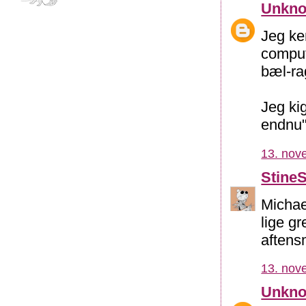
Unkn
Jeg ke
comput
bæl-ra
Jeg ki
endnu
13. nov
Stine
Michael
lige g
aftens
13. nov
Unkn