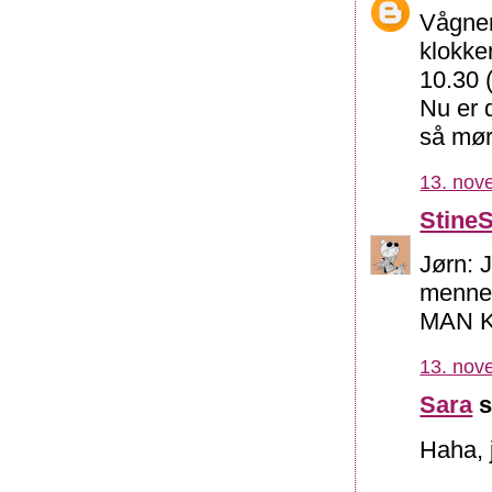
Vågner
klokke
10.30 (
Nu er 
så mør
13. nov
Stine
Jørn: J
mennesk
MAN K
13. nov
Sara
s
Haha, j