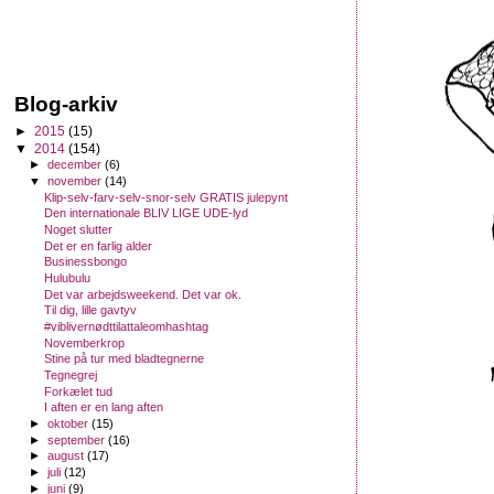
Blog-arkiv
►
2015
(15)
▼
2014
(154)
►
december
(6)
▼
november
(14)
Klip-selv-farv-selv-snor-selv GRATIS julepynt
Den internationale BLIV LIGE UDE-lyd
Noget slutter
Det er en farlig alder
Businessbongo
Hulubulu
Det var arbejdsweekend. Det var ok.
Til dig, lille gavtyv
#viblivernødttilattaleomhashtag
Novemberkrop
Stine på tur med bladtegnerne
Tegnegrej
Forkælet tud
I aften er en lang aften
►
oktober
(15)
►
september
(16)
►
august
(17)
►
juli
(12)
►
juni
(9)