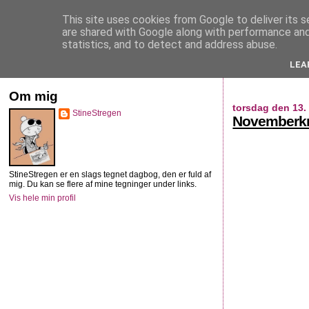
This site uses cookies from Google to deliver its s
StineStregen
are shared with Google along with performance and 
statistics, and to detect and address abuse.
LEA
Illustreret navlebeskuelse
Om mig
torsdag den 13
StineStregen
Novemberk
StineStregen er en slags tegnet dagbog, den er fuld af
mig. Du kan se flere af mine tegninger under links.
Vis hele min profil