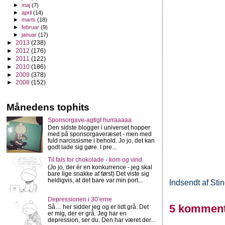
►
maj
(7)
►
april
(14)
►
marts
(18)
►
februar
(9)
►
januar
(17)
►
2013
(238)
►
2012
(176)
►
2011
(122)
►
2010
(186)
►
2009
(378)
►
2008
(152)
Månedens tophits
Sponsorgave-agtigt hurraaaaa
Den sidste blogger i universet hopper
med på sponsorgaveræset - men med
fuld narcissisme i behold. Jo jo, det kan
godt lade sig gøre. I pre...
Til fals for chokolade - kom og vind
(Jo jo, der ér en konkurrence - jeg skal
bare lige snakke af først) Det viste sig
heldigvis, at det bare var min port...
Indsendt af
Sti
Depressionen i 30’erne
5 komment
Så… her sidder jeg og er lidt grå. Det
er mig, der er grå. Jeg har en
depression, ser du. Den har været der...