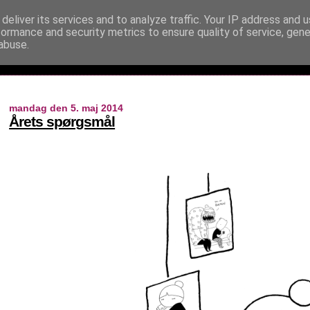
deliver its services and to analyze traffic. Your IP address and 
formance and security metrics to ensure quality of service, gen
abuse.
mandag den 5. maj 2014
Årets spørgsmål