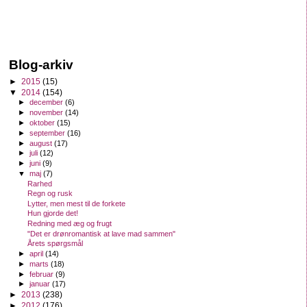
Blog-arkiv
►
2015
(15)
▼
2014
(154)
►
december
(6)
►
november
(14)
►
oktober
(15)
►
september
(16)
►
august
(17)
►
juli
(12)
►
juni
(9)
▼
maj
(7)
Rarhed
Regn og rusk
Lytter, men mest til de forkete
Hun gjorde det!
Redning med æg og frugt
"Det er drønromantisk at lave mad sammen"
Årets spørgsmål
►
april
(14)
►
marts
(18)
►
februar
(9)
►
januar
(17)
►
2013
(238)
►
2012
(176)