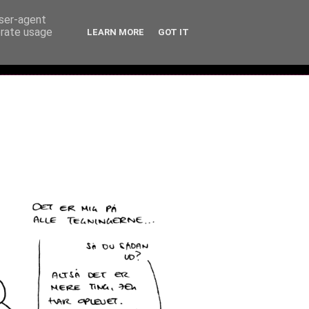
user-agent
erate usage
LEARN MORE
GOT IT