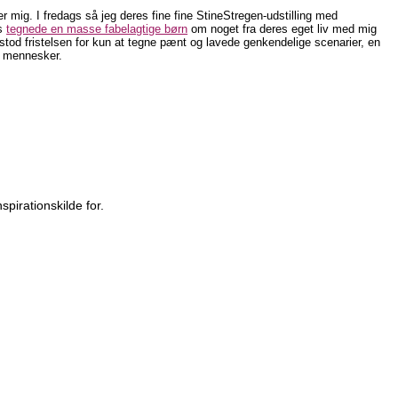
ider mig. I fredags så jeg deres fine fine StineStregen-udstilling med
ns
tegnede en masse fabelagtige børn
om noget fra deres eget liv med mig
od fristelsen for kun at tegne pænt og lavede genkendelige scenarier, en
e mennesker.
pirationskilde for.