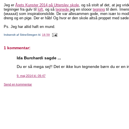
Jeg er
Årets Kunster 2014 på Utterslev skole
, og så stolt af det, at jeg vr
tegninger fra gulv til
loft
, og så
tegnede
jeg en stooor
tegning
til dem. Ime
(wuuuut) som inspirationskilde. De var allesammen gode, men især to modst
dreng og en pige. Der er håb! Og hvor er den skole altså proppet med sød
Ps. Jeg har altid haft en mund.
Indsendt af
StineStregen
kl.
18.59
1 kommentar:
Ida Burchardi sagde ...
Du er så mega sej!! Det er ikke kun tegnende børn du er en ins
9. maj 2014 kl. 09.47
Send en kommentar