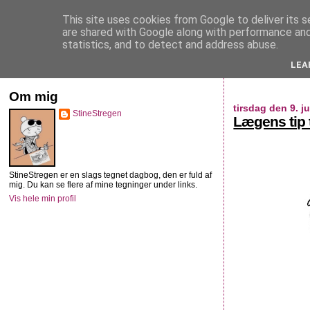
This site uses cookies from Google to deliver its s
StineStregen
are shared with Google along with performance and 
statistics, and to detect and address abuse.
LEA
Illustreret navlebeskuelse
Om mig
tirsdag den 9. ju
StineStregen
Lægens tip 
StineStregen er en slags tegnet dagbog, den er fuld af
mig. Du kan se flere af mine tegninger under links.
Vis hele min profil