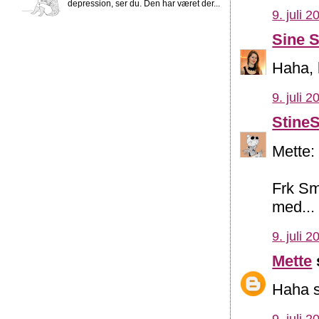
depression, ser du. Den har været der...
9. juli 2
Sine 
Haha, 
9. juli 2
Stine
Mette:
Frk Sm
med...
9. juli 2
Mette
Haha så