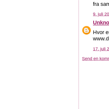
fra sa
9. juli 2
Unkn
Hvor er
www.da
17. juli
Send en kom