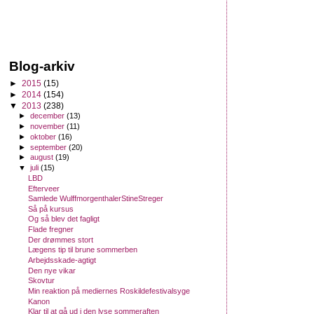
Blog-arkiv
►
2015
(15)
►
2014
(154)
▼
2013
(238)
►
december
(13)
►
november
(11)
►
oktober
(16)
►
september
(20)
►
august
(19)
▼
juli
(15)
LBD
Efterveer
Samlede WulffmorgenthalerStineStreger
Så på kursus
Og så blev det fagligt
Flade fregner
Der drømmes stort
Lægens tip til brune sommerben
Arbejdsskade-agtigt
Den nye vikar
Skovtur
Min reaktion på mediernes Roskildefestivalsyge
Kanon
Klar til at gå ud i den lyse sommeraften