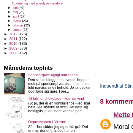
Opdatering med åbenlyse metaforer
►
juni
(40)
►
maj
(25)
►
april
(17)
►
marts
(23)
►
februar
(22)
►
januar
(17)
►
2012
(176)
►
2011
(122)
►
2010
(186)
►
2009
(378)
►
2008
(152)
Månedens tophits
Sponsorgave-agtigt hurraaaaa
Den sidste blogger i universet hopper
med på sponsorgaveræset - men med
Indsendt af
Sti
fuld narcissisme i behold. Jo jo, det kan
godt lade sig gøre. I pre...
Til fals for chokolade - kom og vind
8 komment
(Jo jo, der ér en konkurrence - jeg skal
bare lige snakke af først) Det viste sig
heldigvis, at det bare var min port...
Mette
Depressionen i 30’erne
Moral 
Så… her sidder jeg og er lidt grå. Det
er mig, der er grå. Jeg har en