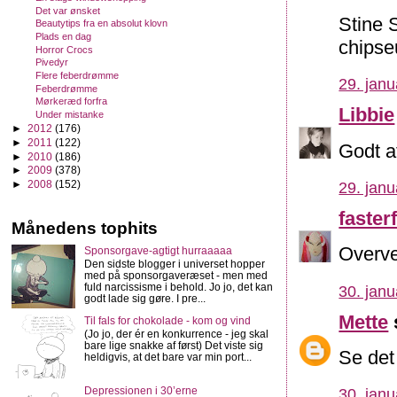
Det var ønsket
Stine S
Beautytips fra en absolut klovn
Plads en dag
chipseu
Horror Crocs
Pivedyr
Flere feberdrømme
29. janu
Feberdrømme
Mørkeræd forfra
Libbie
Under mistanke
►
2012
(176)
►
2011
(122)
Godt a
►
2010
(186)
►
2009
(378)
►
2008
(152)
29. janu
fasterf
Månedens tophits
Overvej
Sponsorgave-agtigt hurraaaaa
Den sidste blogger i universet hopper
med på sponsorgaveræset - men med
fuld narcissisme i behold. Jo jo, det kan
30. janu
godt lade sig gøre. I pre...
Mette
Til fals for chokolade - kom og vind
(Jo jo, der ér en konkurrence - jeg skal
bare lige snakke af først) Det viste sig
Se det
heldigvis, at det bare var min port...
Depressionen i 30’erne
30. janu