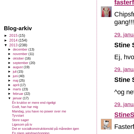
fasterf
Chipsfr
gang!!
Blog-arkiv
29. janu
►
2015
(15)
►
2014
(154)
Stine 
▼
2013
(238)
►
december
(13)
►
november
(11)
Ej, hvo
►
oktober
(16)
►
september
(20)
►
august
(19)
29. janu
►
juli
(15)
►
juni
(40)
Stine 
►
maj
(25)
►
april
(17)
►
marts
(23)
^og net
►
februar
(22)
▼
januar
(17)
Én krukke er mere end rigeligt
29. janu
Godt, han har mig
Mandag, you have no power over me
Stine
Tyvstart
Store sager
Ligesom på tv
Fasterf
Det er socialkonstruktionstid på måneden igen
En slags windowshopping