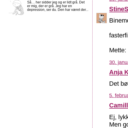
Så… her sidder jeg og er lidt grå. Det
er mig, der er grå. Jeg har en
Stine
depression, ser du. Den har været der...
Binemo
faster
Mette:
30. janu
Anja 
Det bø
5. febru
Camil
Ej, ly
Men go