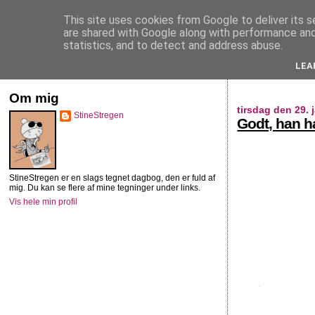
This site uses cookies from Google to deliver its s
StineStregen
are shared with Google along with performance and 
statistics, and to detect and address abuse.
LEA
Illustreret navlebeskuelse
Om mig
tirsdag den 29. 
StineStregen
Godt, han h
StineStregen er en slags tegnet dagbog, den er fuld af
mig. Du kan se flere af mine tegninger under links.
Vis hele min profil