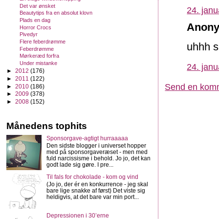
Det var ønsket
24. janu
Beautytips fra en absolut klovn
Plads en dag
Anony
Horror Crocs
Pivedyr
Flere feberdrømme
uhhh 
Feberdrømme
Mørkeræd forfra
Under mistanke
24. janu
►
2012
(176)
►
2011
(122)
Send en kom
►
2010
(186)
►
2009
(378)
►
2008
(152)
Månedens tophits
Sponsorgave-agtigt hurraaaaa
Den sidste blogger i universet hopper
med på sponsorgaveræset - men med
fuld narcissisme i behold. Jo jo, det kan
godt lade sig gøre. I pre...
Til fals for chokolade - kom og vind
(Jo jo, der ér en konkurrence - jeg skal
bare lige snakke af først) Det viste sig
heldigvis, at det bare var min port...
Depressionen i 30’erne