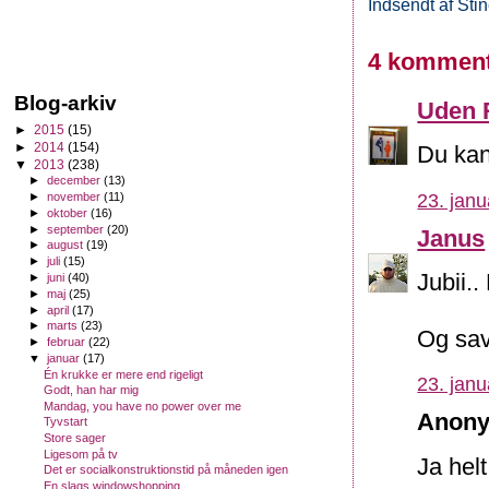
Indsendt af
Sti
4 komment
Blog-arkiv
Uden 
►
2015
(15)
►
2014
(154)
Du kan
▼
2013
(238)
►
december
(13)
23. janu
►
november
(11)
►
oktober
(16)
►
september
(20)
Janus
►
august
(19)
►
juli
(15)
Jubii.
►
juni
(40)
►
maj
(25)
►
april
(17)
►
marts
(23)
Og sav
►
februar
(22)
▼
januar
(17)
Én krukke er mere end rigeligt
23. janu
Godt, han har mig
Mandag, you have no power over me
Anony
Tyvstart
Store sager
Ligesom på tv
Ja helt
Det er socialkonstruktionstid på måneden igen
En slags windowshopping