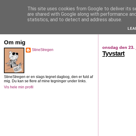
This site uses cookies from Google to deliver its s
StineStregen
are shared with Google along with performance and 
statistics, and to detect and address abuse.
LEA
Illustreret navlebeskuelse
Om mig
onsdag den 23. 
StineStregen
Tyvstart
StineStregen er en slags tegnet dagbog, den er fuld af
mig. Du kan se flere af mine tegninger under links.
Vis hele min profil