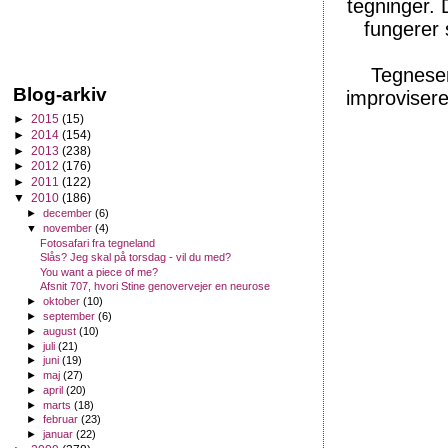
tegninger. D
fungerer 
Tegneser
Blog-arkiv
improvisere
►
2015
(15)
►
2014
(154)
►
2013
(238)
►
2012
(176)
►
2011
(122)
▼
2010
(186)
►
december
(6)
▼
november
(4)
Fotosafari fra tegneland
Slås? Jeg skal på torsdag - vil du med?
You want a piece of me?
Afsnit 707, hvori Stine genovervejer en neurose
►
oktober
(10)
►
september
(6)
►
august
(10)
►
juli
(21)
►
juni
(19)
►
maj
(27)
►
april
(20)
►
marts
(18)
►
februar
(23)
►
januar
(22)