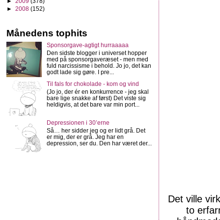
►
2009
(378)
►
2008
(152)
Månedens tophits
Sponsorgave-agtigt hurraaaaa
Den sidste blogger i universet hopper
med på sponsorgaveræset - men med
fuld narcissisme i behold. Jo jo, det kan
godt lade sig gøre. I pre...
Til fals for chokolade - kom og vind
(Jo jo, der ér en konkurrence - jeg skal
bare lige snakke af først) Det viste sig
heldigvis, at det bare var min port...
Depressionen i 30’erne
Så… her sidder jeg og er lidt grå. Det
er mig, der er grå. Jeg har en
depression, ser du. Den har været der...
Det ville vi
to erfa