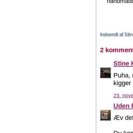
håndmadder
Indsendt af
Sti
2 komment
Stine 
Puha, 
kigger 
23. nov
Uden 
Æv det 