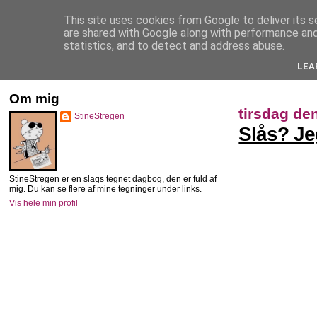
This site uses cookies from Google to deliver its s
StineStregen
are shared with Google along with performance and 
statistics, and to detect and address abuse.
LEA
Illustreret navlebeskuelse
Om mig
tirsdag de
StineStregen
Slås? Je
StineStregen er en slags tegnet dagbog, den er fuld af
mig. Du kan se flere af mine tegninger under links.
Vis hele min profil