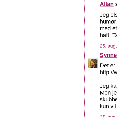
Allan
s
Jeg el
humør 
med et
haft. T
25. augu
Synne
Det er 
http:/
Jeg ka
Men je
skubbe
kun vil