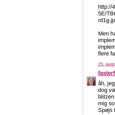
http:/
5E/TB
rd1g.j
Men ha
implem
implem
flere f
25. augu
fasterf
åh, jeg
dog væ
blitze
mig som
Spøjs 