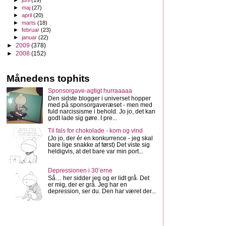
►
juni
(19)
►
maj
(27)
►
april
(20)
►
marts
(18)
►
februar
(23)
►
januar
(22)
►
2009
(378)
►
2008
(152)
Månedens tophits
Sponsorgave-agtigt hurraaaaa
Den sidste blogger i universet hopper
med på sponsorgaveræset - men med
fuld narcissisme i behold. Jo jo, det kan
godt lade sig gøre. I pre...
Til fals for chokolade - kom og vind
(Jo jo, der ér en konkurrence - jeg skal
bare lige snakke af først) Det viste sig
heldigvis, at det bare var min port...
Depressionen i 30’erne
Så… her sidder jeg og er lidt grå. Det
er mig, der er grå. Jeg har en
depression, ser du. Den har været der...