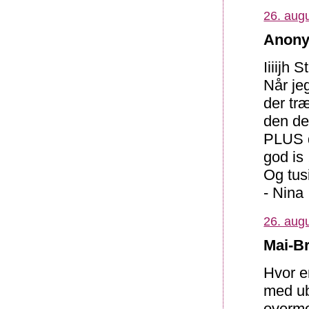
26. augu
Anony
Iiiijh 
Når je
der tr
den de
PLUS d
god is 
Og tusi
- Nina
26. augu
Mai-Br
Hvor er
med ub
overmo