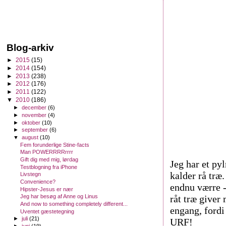
Blog-arkiv
►
2015
(15)
►
2014
(154)
►
2013
(238)
►
2012
(176)
►
2011
(122)
▼
2010
(186)
►
december
(6)
►
november
(4)
►
oktober
(10)
►
september
(6)
▼
august
(10)
Fem forunderlige Stine-facts
Man POWERRRRrrrr
Gift dig med mig, lørdag
Jeg har et pyl
Testblogning fra iPhone
kalder rå træ
Livstegn
Convenience?
endnu værre -
Hipster-Jesus er nær
råt træ giver
Jeg har besøg af Anne og Linus
And now to something completely different...
engang, fordi
Uventet gæstetegning
►
juli
(21)
URF!