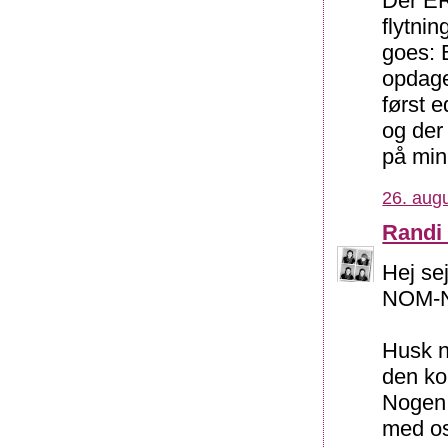
Der ER
flytnin
goes: 
opdage
først 
og der
på min
26. augu
Randi
Hej se
NOM-
Husk n
den ko
Nogen 
med os