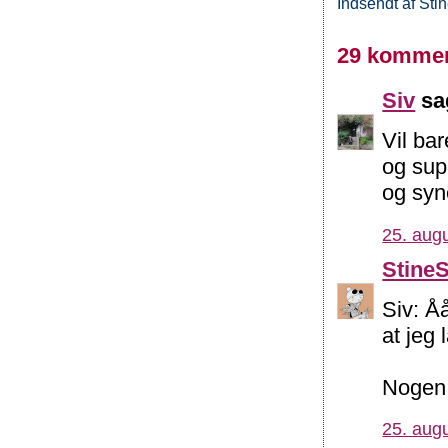
Indsendt af
Sti
29 kommen
Siv
sag
Vil bar
og supe
og syn
25. augu
Stine
Siv: Å
at jeg 
Nogen 
25. augu