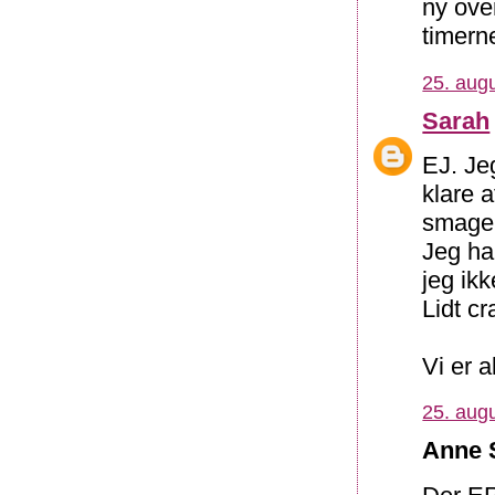
ny ove
timern
25. augu
Sarah
EJ. Je
klare 
smager
Jeg ha
jeg ikk
Lidt cr
Vi er a
25. augu
Anne S