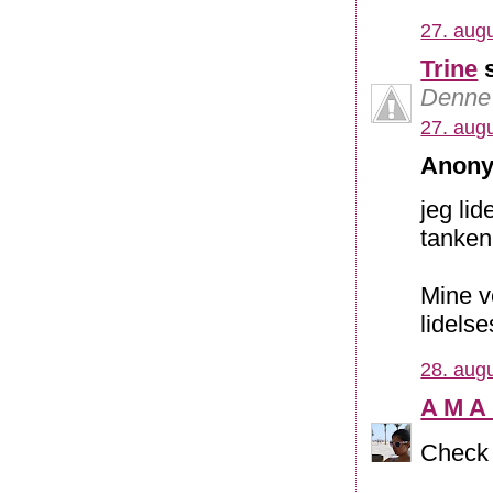
27. augu
Trine
s
Denne 
27. augu
Anony
jeg lid
tanken
Mine v
lidelse
28. augu
A M A
Check 