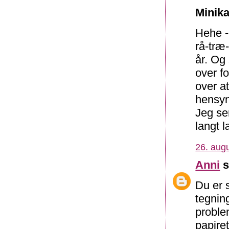
Minika
Hehe - 
rå-træ
år. Og
over f
over a
hensy
Jeg se
langt 
26. augu
Anni
s
Du er 
tegnin
proble
papire