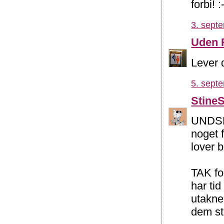
forbi! 
3. sept
Uden 
Lever 
5. sept
Stine
UNDSKY
noget f
lover 
TAK fo
har tid
utakne
dem s