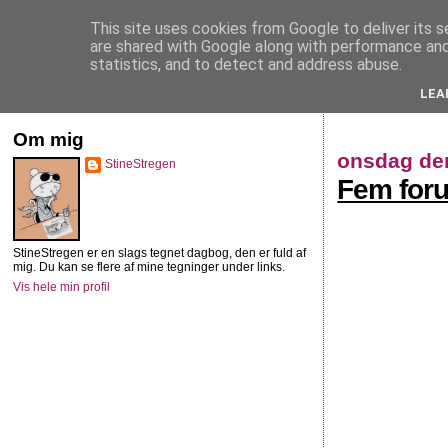
This site uses cookies from Google to deliver its s
StineStregen
are shared with Google along with performance and 
statistics, and to detect and address abuse.
LEA
Illustreret navlebeskuelse
Om mig
onsdag den
StineStregen
Fem foru
StineStregen er en slags tegnet dagbog, den er fuld af
mig. Du kan se flere af mine tegninger under links.
Vis hele min profil