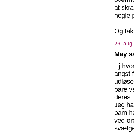
at skr
negle 
Og tak 
26. augu
May sa
Ej hvor
angst 
udløse
bare ve
deres i
Jeg ha
barn h
ved ør
svælge