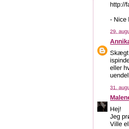
http://
- Nice
29. augu
Annik
Skægt 
ispinde
eller h
uendeli
31. augu
Malen
Hej!
Jeg pr
Ville e