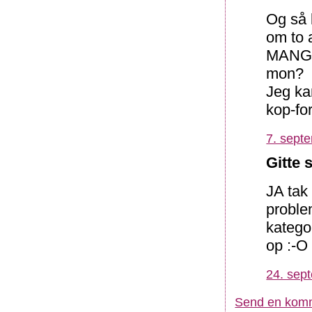
Og så l
om to 
MANGE!
mon?
Jeg ka
kop-f
7. sept
Gitte 
JA tak
proble
katego
op :-O
24. sep
Send en kom