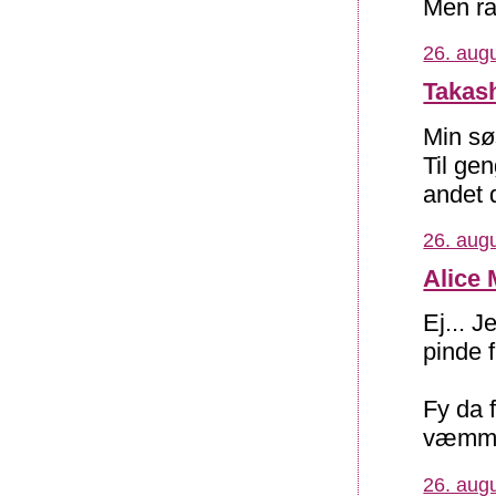
Men rar
26. augu
Takas
Min sø
Til ge
andet d
26. augu
Alice 
Ej... 
pinde f
Fy da 
væmme
26. augu