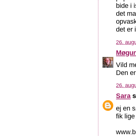
bide i
det ma
opvask
det er 
26. augu
Møgu
Vild m
Den e
26. augu
Sara
s
ej en 
fik lig
www.ba