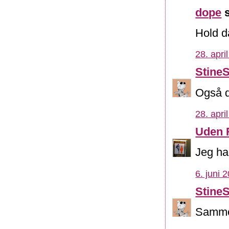
dope
s
Hold d
28. apri
Stine
Også d
28. apri
Uden 
Jeg ha
6. juni 
Stine
Samme