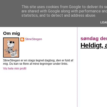
This site uses cookies from Google to deliver its s
StineStregen
are shared with Google along with performance and 
statistics, and to detect and address abuse.
LEA
Illustreret navlebeskuelse
Om mig
søndag den
StineStregen
Heldigt,
StineStregen er en slags tegnet dagbog, den er fuld af
mig. Du kan se flere af mine tegninger under links.
Vis hele min profil