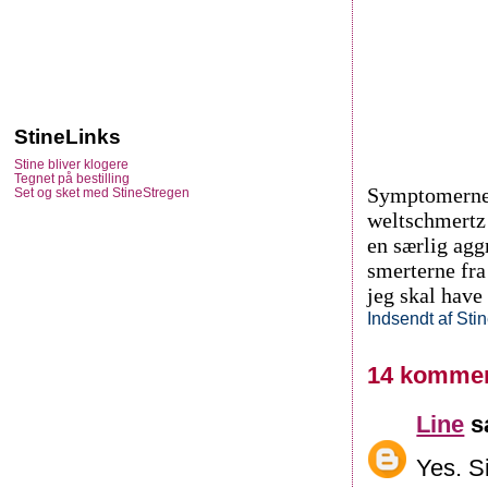
StineLinks
Stine bliver klogere
Tegnet på bestilling
Symptomerne 
Set og sket med StineStregen
weltschmertz 
en særlig agg
smerterne fra
jeg skal have
Indsendt af
Sti
14 kommen
Line
sa
Yes. S