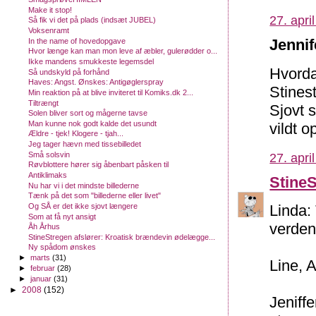
Make it stop!
27. apri
Så fik vi det på plads (indsæt JUBEL)
Voksenramt
Jennif
In the name of hovedopgave
Hvor længe kan man mon leve af æbler, gulerødder o...
Ikke mandens smukkeste legemsdel
Hvorda
Så undskyld på forhånd
Haves: Angst. Ønskes: Antigøglerspray
Stines
Min reaktion på at blive inviteret til Komiks.dk 2...
Tiltrængt
Sjovt 
Solen bliver sort og mågerne tavse
Man kunne nok godt kalde det usundt
vildt o
Ældre - tjek! Klogere - tjah...
Jeg tager hævn med tissebilledet
Små solsvin
27. apri
Røvblottere hører sig åbenbart påsken til
Antiklimaks
Stine
Nu har vi i det mindste billederne
Tænk på det som "billederne eller livet"
Og SÅ er det ikke sjovt længere
Linda:
Som at få nyt ansigt
verden
Åh Århus
StineStregen afslører: Kroatisk brændevin ødelægge...
Ny spådom ønskes
►
marts
(31)
Line, 
►
februar
(28)
►
januar
(31)
►
2008
(152)
Jeniff