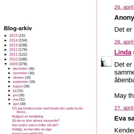
26. apri
Anony
Blog-arkiv
Det er
►
2015
(15)
►
2014
(154)
26. apri
►
2013
(238)
►
2012
(176)
Linda
►
2011
(122)
►
2010
(186)
Det er 
▼
2009
(378)
►
december
(30)
sammen
►
november
(30)
►
oktober
(32)
åbenba
►
september
(35)
►
august
(39)
►
juli
(31)
May the
►
juni
(30)
►
maj
(31)
▼
april
(30)
27. apri
OG jeg kindkyssede med hende den søde fra Au
Revoi...
Muligvis en familieting
Eva sa
Så det er ikke alment dannende?
Kan endnu større briller slå det?
Kender 
Heldigt, at man blev en pige
SmagsprøveHIMLEN