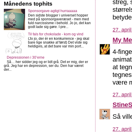
streg,
Månedens tophits
størrel
Sponsorgave-agtigt hurraaaaa
Den sidste blogger i universet hopper
betyde,
med på sponsorgaveræset - men med
fuld narcissisme i behold. Jo jo, det kan
godt lade sig gøre. I pre...
27. apri
Til fals for chokolade - kom og vind
My Me
(Jo jo, der ér en konkurrence - jeg skal
bare lige snakke af først) Det viste sig
heldigvis, at det bare var min port...
4-fing
Depressionen i 30’erne
animat
Så… her sidder jeg og er lidt grå. Det er mig, der er
at teg
grå. Jeg har en depression, ser du. Den har været
der...
tegnes
være m
27. apri
Stine
Så vil
27. apri