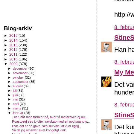
http:
8. febru
Blog-arkiv
►
2015
(15)
Stine
►
2014
(154)
►
2013
(238)
Han ha
►
2012
(176)
►
2011
(122)
►
2010
(186)
8. febru
▼
2009
(378)
►
december
(30)
My Me
►
november
(30)
►
oktober
(32)
►
september
(35)
Det va
►
august
(39)
hunden
►
juli
(31)
►
juni
(30)
►
maj
(31)
8. febru
►
april
(30)
►
marts
(31)
▼
februar
(28)
Stine
Trist, når man tænker på, hvor få metal/twee dj-du...
Roastbeef ses jo ofte i selskab med en god spandfu...
Det kun
Hvis det er en gave, skal du vide, at vi er rigtig...
Så fik jeg omsider øvet kongeligt vink