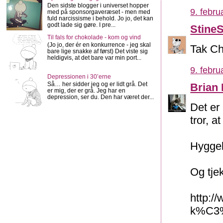
Den sidste blogger i universet hopper
9. febru
med på sponsorgaveræset - men med
fuld narcissisme i behold. Jo jo, det kan
godt lade sig gøre. I pre...
Stine
Til fals for chokolade - kom og vind
(Jo jo, der ér en konkurrence - jeg skal
Tak Chr
bare lige snakke af først) Det viste sig
heldigvis, at det bare var min port...
9. febru
Depressionen i 30’erne
Så… her sidder jeg og er lidt grå. Det
Brian
er mig, der er grå. Jeg har en
depression, ser du. Den har været der...
Det er
tror, a
Hyggel
Og tjek
http:/
k%C3%