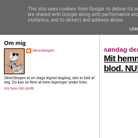
This site uses cookies from Google to deliver its s
StineStregen
are shared with Google along with performance and 
statistics, and to detect and address abuse.
LEA
Illustreret navlebeskuelse
Om mig
søndag den
StineStregen
Mit hemm
blod. NU
StineStregen er en slags tegnet dagbog, den er fuld af
mig. Du kan se flere af mine tegninger under links.
Vis hele min profil