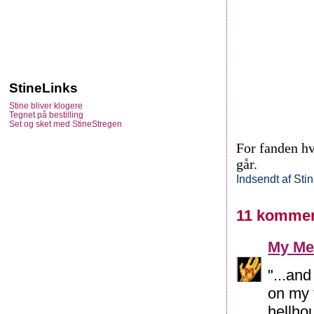
StineLinks
Stine bliver klogere
Tegnet på bestilling
Set og sket med StineStregen
For fanden hv
går.
Indsendt af
Sti
11 kommen
My Me
"...an
on my t
hellhou