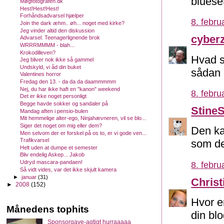
blueset
Møgfotografen.dk
Hest!Hest!Hest!
Forhåndsadvarsel hjælper
8. febru
Join the dark æhm.. øh... noget med kirke?
Jeg vinder altid den diskussion
cyber
Advarsel: Teenagerlignende brok
WRRRMMMM - blah...
Krokodilleven?
Hvad s
Jeg bliver nok ikke så gammel
Undskyld, vi åd din buket
sådan 
Valentines horror
Fredag den 13. - da da da daammmmm
Nej, du har ikke haft en "kanon" weekend
8. febru
Det er ikke noget personligt
Begge havde sokker og sandaler på
Stine
Mandag aften i pensio-bulen
Mit hemmelige alter-ego, Ninjahævneren, vil se blo...
Siger det noget om mig eller dem?
Den ka
Men selvom der er forskel på os to, er vi gode ven...
Trafikvarsel
som de
Helt uden at dumpe et semester
Bliv endelig Askep... Jakob
Udryd mascara-pandaen!
8. febru
Så vidt vides, var det ikke skjult kamera
►
januar
(31)
Christ
►
2008
(152)
Hvor e
Månedens tophits
din bl
Sponsorgave-agtigt hurraaaaa