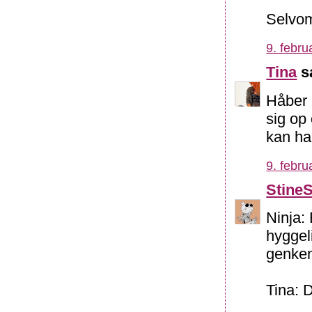
Selvom
9. febru
Tina
sa
Håber 
sig op
kan ha
9. febru
Stine
Ninja:
hyggel
genken
Tina: 