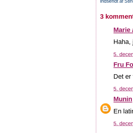
Indsendt af
Sti
3 komment
Marie 
Haha,
5. dece
Fru Fo
Det er 
5. dece
Munin
En lat
5. dece