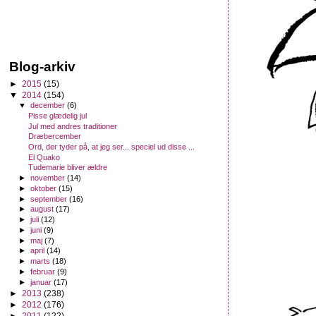
Blog-arkiv
►
2015
(15)
▼
2014
(154)
▼
december
(6)
Pisse glædelig jul
Jul med andres traditioner
Dræbercember
Ord, der tyder på, at jeg ser... speciel ud disse ...
El Quako
Tudemarie bliver ældre
►
november
(14)
►
oktober
(15)
►
september
(16)
►
august
(17)
►
juli
(12)
►
juni
(9)
►
maj
(7)
►
april
(14)
►
marts
(18)
►
februar
(9)
►
januar
(17)
►
2013
(238)
►
2012
(176)
►
2011
(122)