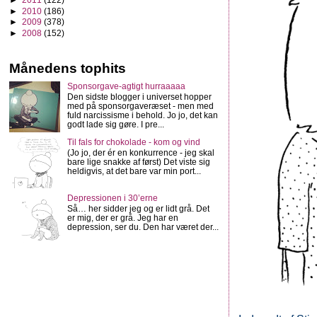
►
2010
(186)
►
2009
(378)
►
2008
(152)
Månedens tophits
Sponsorgave-agtigt hurraaaaa
Den sidste blogger i universet hopper
med på sponsorgaveræset - men med
fuld narcissisme i behold. Jo jo, det kan
godt lade sig gøre. I pre...
Til fals for chokolade - kom og vind
(Jo jo, der ér en konkurrence - jeg skal
bare lige snakke af først) Det viste sig
heldigvis, at det bare var min port...
Depressionen i 30’erne
Så… her sidder jeg og er lidt grå. Det
er mig, der er grå. Jeg har en
depression, ser du. Den har været der...