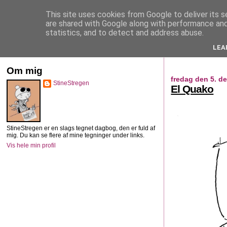
This site uses cookies from Google to deliver its s
StineStregen
are shared with Google along with performance and 
statistics, and to detect and address abuse.
LEA
Illustreret navlebeskuelse
Om mig
fredag den 5. d
StineStregen
El Quako
StineStregen er en slags tegnet dagbog, den er fuld af
mig. Du kan se flere af mine tegninger under links.
Vis hele min profil