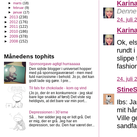
Karin
►
marts
(18)
►
februar
(9)
Denne 
►
januar
(17)
►
2013
(238)
24. juli
►
2012
(176)
►
2011
(122)
Karin
►
2010
(186)
►
2009
(378)
Ok, el
►
2008
(152)
rundt i
Månedens tophits
slippe 
Sponsorgave-agtigt hurraaaaa
fashio
Den sidste blogger i universet hopper
med på sponsorgaveræset - men med
fuld narcissisme i behold. Jo jo, det kan
24. juli
godt lade sig gøre. I pre...
Stine
Til fals for chokolade - kom og vind
(Jo jo, der ér en konkurrence - jeg skal
bare lige snakke af først) Det viste sig
Ibs: J
heldigvis, at det bare var min port...
mit hår
Depressionen i 30’erne
Ville 
Så… her sidder jeg og er lidt grå. Det
er mig, der er grå. Jeg har en
sandfar
depression, ser du. Den har været der...