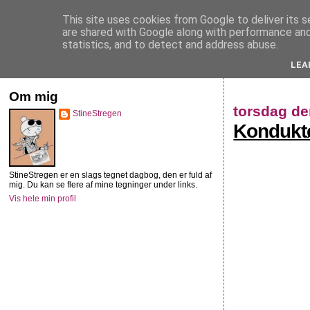
This site uses cookies from Google to deliver its s
StineStregen
are shared with Google along with performance and 
statistics, and to detect and address abuse.
LEA
Illustreret navlebeskuelse
Om mig
torsdag den
StineStregen
Konduktø
StineStregen er en slags tegnet dagbog, den er fuld af
mig. Du kan se flere af mine tegninger under links.
Vis hele min profil