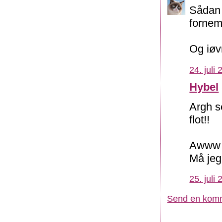
Sådan 
fornem
Og iøv
24. juli
Hybel
Argh s
flot!!
Awww f
Må jeg
25. juli
Send en kom