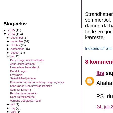
Strandhatten
sommersol. 
Blog-arkiv
damer, da h
►
2015
(15)
finde en god
▼
2014
(154)
kæreste.
►
december
(6)
►
november
(14)
►
oktober
(15)
Indsendt af
Sti
►
september
(16)
►
august
(17)
▼
juli
(12)
Der er noget i de kanelbullar
8 komment
Agurketidsstatement
Længe leve bare allergi
Drevlekongen
Ibs
sag
Overærlig
Samvittighed på ferie
Ahaha,
Konduktørhat fra Lønneberg i beige og navy
Stine læser: Den usynlige lesbiske
Sommer forsømt
Fast besluttet feriekat
PS. du 
Dem fra reklamerne
Verdens stædigste mand
►
juni
(9)
24. juli
►
maj
(7)
►
april
(14)