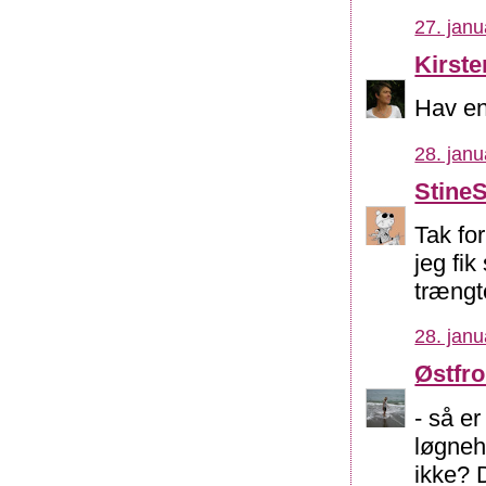
27. janu
Kirst
Hav en 
28. janu
Stine
Tak fo
jeg fik
trængte
28. janu
Østfr
- så er
løgneh
ikke? D