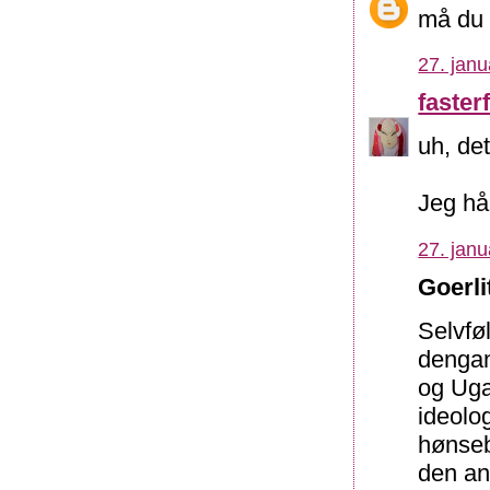
må du 
27. janu
fasterf
uh, det
Jeg håb
27. janu
Goerli
Selvfø
dengan
og Uga
ideolo
hønseb
den an