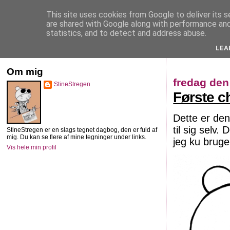
This site uses cookies from Google to deliver its s
StineStregen
are shared with Google along with performance and 
statistics, and to detect and address abuse.
LEA
Illustreret navlebeskuelse
Om mig
fredag den
StineStregen
Første c
Dette er den
til sig selv
StineStregen er en slags tegnet dagbog, den er fuld af
mig. Du kan se flere af mine tegninger under links.
jeg ku bruge 
Vis hele min profil