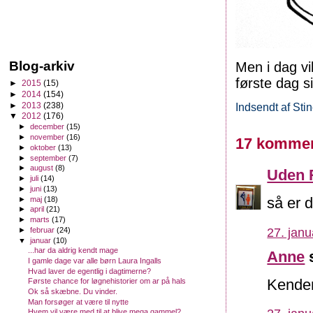
Blog-arkiv
Men i dag vi
første dag s
►
2015
(15)
►
2014
(154)
►
2013
(238)
Indsendt af
Sti
▼
2012
(176)
►
december
(15)
►
november
(16)
17 kommen
►
oktober
(13)
►
september
(7)
►
august
(8)
Uden 
►
juli
(14)
►
juni
(13)
så er 
►
maj
(18)
►
april
(21)
►
marts
(17)
27. janu
►
februar
(24)
▼
januar
(10)
...har da aldrig kendt mage
Anne
s
I gamle dage var alle børn Laura Ingalls
Hvad laver de egentlig i dagtimerne?
Kender
Første chance for løgnehistorier om ar på hals
Ok så skæbne. Du vinder.
Man forsøger at være til nytte
Hvem vil være med til at blive mega gammel?