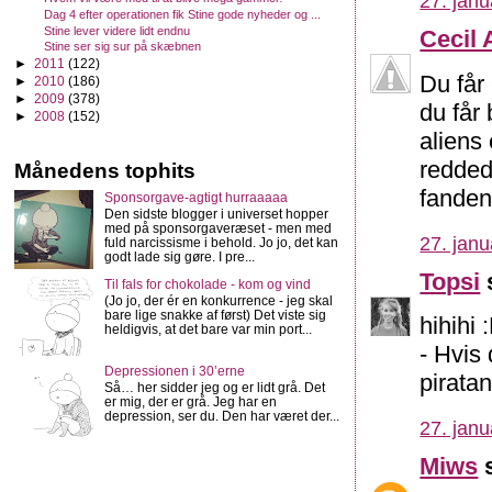
27. janu
Dag 4 efter operationen fik Stine gode nyheder og ...
Stine lever videre lidt endnu
Cecil 
Stine ser sig sur på skæbnen
►
2011
(122)
Du får 
►
2010
(186)
►
2009
(378)
du får 
►
2008
(152)
aliens
redded
Månedens tophits
fanden
Sponsorgave-agtigt hurraaaaa
Den sidste blogger i universet hopper
med på sponsorgaveræset - men med
27. janu
fuld narcissisme i behold. Jo jo, det kan
godt lade sig gøre. I pre...
Topsi
s
Til fals for chokolade - kom og vind
(Jo jo, der ér en konkurrence - jeg skal
bare lige snakke af først) Det viste sig
hihihi
heldigvis, at det bare var min port...
- Hvis 
Depressionen i 30’erne
piratan
Så… her sidder jeg og er lidt grå. Det
er mig, der er grå. Jeg har en
depression, ser du. Den har været der...
27. janu
Miws
s