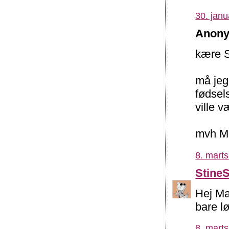
30. janu
Anony
kære S
må jeg 
fødsel
ville v
mvh M
8. marts
Stine
Hej Mad
bare lø
8. marts