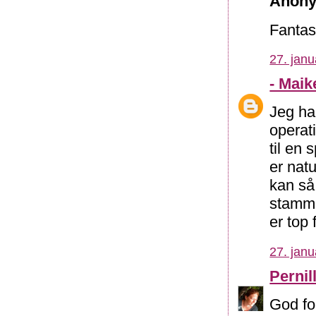
Anony
Fantas
27. janu
- Maik
Jeg ha
operat
til en 
er nat
kan så 
stammer
er top 
27. janu
Pernil
God fo