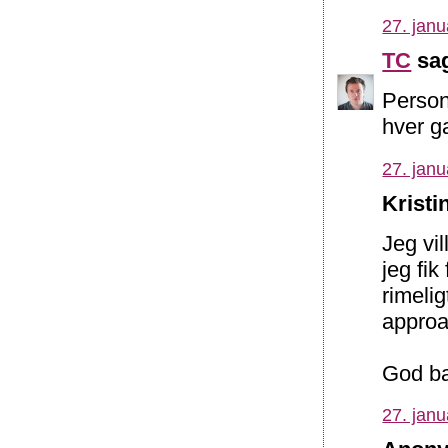
27. janu
TC
sag
Person
hver g
27. janu
Kristi
Jeg vil
jeg fi
rimelig
approa
God ba
27. janu