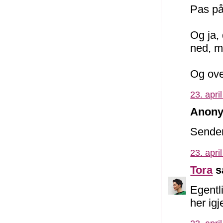
Pas på
Og ja, 
ned, m
Og ove
23. apri
Anony
Sender
23. apri
Tora
sa
Egentli
her igj