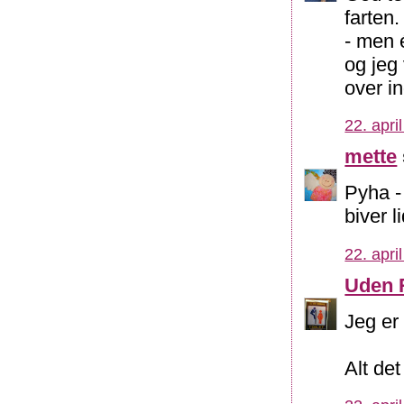
farten.
- men é
og jeg 
over i
22. apri
mette
Pyha -
biver l
22. apri
Uden 
Jeg er
Alt det