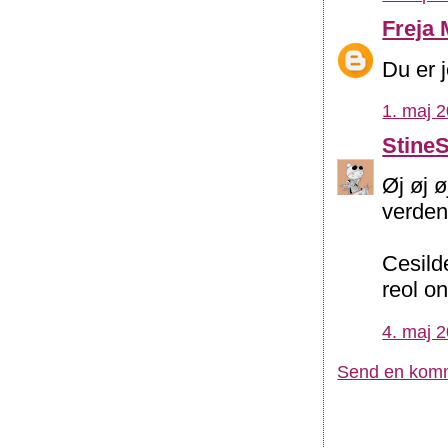
Freja 
Du er j
1. maj 2
Stine
Øj øj 
verden.
Cesild
reol on
4. maj 2
Send en kom