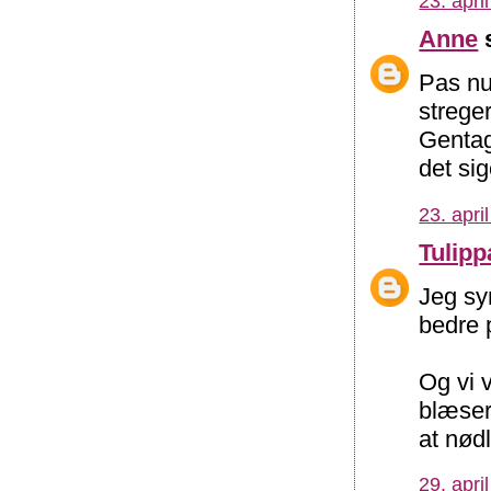
23. apri
Anne
s
Pas nu
streger
Gentag
det sig
23. apri
Tulipp
Jeg sy
bedre 
Og vi 
blæser
at nødl
29. apri