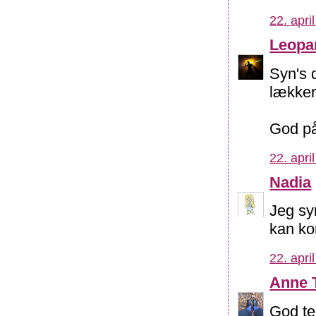
22. apri
Leopa
Syn's d
lækker
God på
22. apri
Nadia
Jeg syn
kan kom
22. apri
Anne 
God te