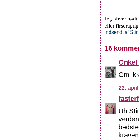
Jeg bliver nødt
eller firseragti
Indsendt af
Sti
16 kommen
Onkel
Om ikk
22. apri
fasterf
Uh Stin
verden
bedste 
kraven