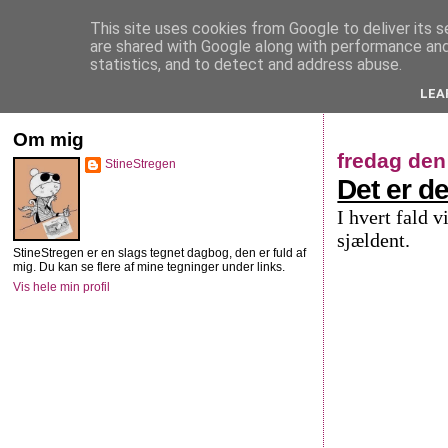
This site uses cookies from Google to deliver its s
StineStregen
are shared with Google along with performance and 
statistics, and to detect and address abuse.
LEA
Illustreret navlebeskuelse
Om mig
fredag den 
StineStregen
Det er d
I hvert fald 
sjældent.
StineStregen er en slags tegnet dagbog, den er fuld af
mig. Du kan se flere af mine tegninger under links.
Vis hele min profil