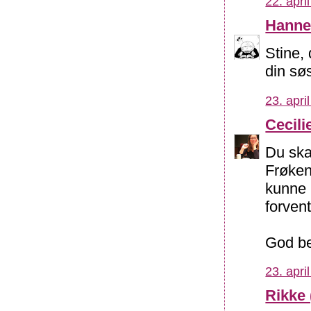
22. apri
Hann
Stine,
din sø
23. apri
Cecili
Du skal
Frøken
kunne 
forvent
God be
23. apri
Rikke 