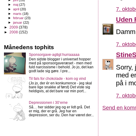
►
juni
(19)
►
maj
(27)
7. oktob
►
april
(20)
►
marts
(18)
Uden 
►
februar
(23)
►
januar
(22)
►
2009
(378)
Damm d
►
2008
(152)
7. oktob
Månedens tophits
Stine
Sponsorgave-agtigt hurraaaaa
Den sidste blogger i universet hopper
med på sponsorgaveræset - men med
Sorry, 
fuld narcissisme i behold. Jo jo, det kan
godt lade sig gøre. I pre...
med en
Til fals for chokolade - kom og vind
på i m
(Jo jo, der ér en konkurrence - jeg skal
bare lige snakke af først) Det viste sig
heldigvis, at det bare var min port...
7. oktob
Depressionen i 30’erne
Send en kom
Så… her sidder jeg og er lidt grå. Det
er mig, der er grå. Jeg har en
depression, ser du. Den har været der...