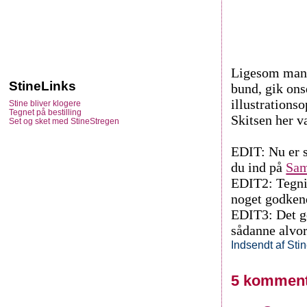
Ligesom man 
StineLinks
bund, gik ons
illustrationso
Stine bliver klogere
Tegnet på bestilling
Skitsen her va
Set og sket med StineStregen
EDIT: Nu er s
du ind på
Sa
EDIT2: Tegni
noget godken
EDIT3: Det gø
sådanne alvor
Indsendt af
Sti
5 komment