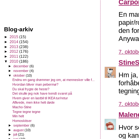
Carpo
En man
papir/
Blog-arkiv
den for
►
2015
(15)
Anyway.
►
2014
(154)
►
2013
(238)
7. oktob
►
2012
(176)
►
2011
(122)
Stine
▼
2010
(186)
►
december
(6)
►
november
(4)
Hm ja,
▼
oktober
(10)
Endnu en gang drømmer jeg om, at mennesker ville f...
forhåb
Hvordan bliver man pebermø?
Du skal frygte de heste?
tegning
Det skulle jeg nok have kendt svaret på
Hvem giver en lastbil til IKEA tur/retur
Aflivede, men ikke helt døde
7. oktob
Macho-Stine
Tegne tegne tegne
Malen
Min helt
Homoskitser
Hvor s
►
september
(6)
►
august
(10)
og kan 
►
juli
(21)