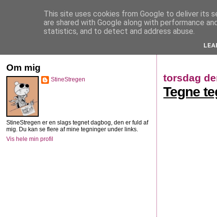
This site uses cookies from Google to deliver its s
StineStregen
are shared with Google along with performance and 
statistics, and to detect and address abuse.
LEA
Illustreret navlebeskuelse
Om mig
torsdag de
StineStregen
Tegne te
StineStregen er en slags tegnet dagbog, den er fuld af
mig. Du kan se flere af mine tegninger under links.
Vis hele min profil