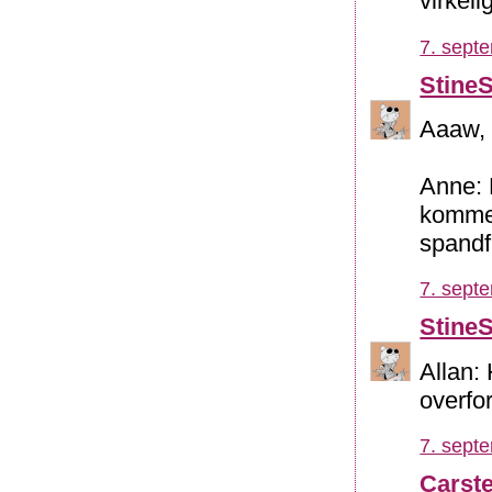
virkeli
7. sept
Stine
Aaaw, 
Anne: 
kommer
spandf
7. sept
Stine
Allan:
overfo
7. sept
Carst