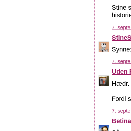
Stine 
histor
7. sept
Stine
Synne:
7. sept
Uden 
Hædr.
Fordi 
7. sept
Betin