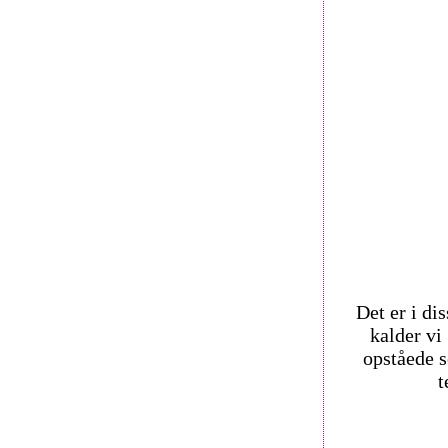
Det er i di
kalder v
opståede 
t