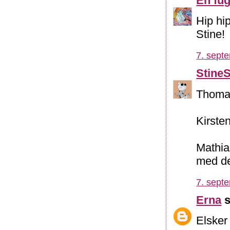
En fug
Hip hi
Stine!
7. sept
Stine
Thomas
Kirsten
Mathias
med de
7. sept
Erna
s
Elsker