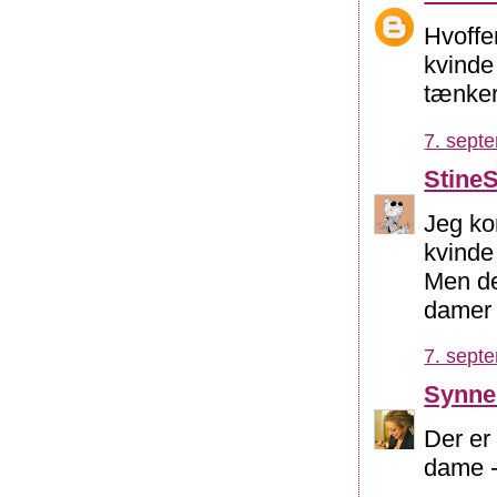
Hvoffe
kvinde
tænker
7. sept
Stine
Jeg kom
kvinde 
Men det
damer 
7. sept
Synne
Der er
dame - 