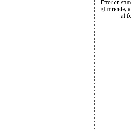
Efter en stu
glimrende, a
af f