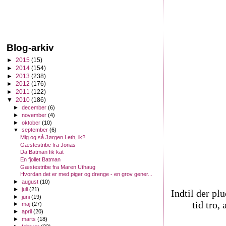
Blog-arkiv
►
2015
(15)
►
2014
(154)
►
2013
(238)
►
2012
(176)
►
2011
(122)
▼
2010
(186)
►
december
(6)
►
november
(4)
►
oktober
(10)
▼
september
(6)
Mig og så Jørgen Leth, ik?
Gæstestribe fra Jonas
Da Batman fik kat
En fjollet Batman
Gæstestribe fra Maren Uthaug
Hvordan det er med piger og drenge - en grov gener...
►
august
(10)
►
juli
(21)
Indtil der plu
►
juni
(19)
tid tro,
►
maj
(27)
►
april
(20)
►
marts
(18)