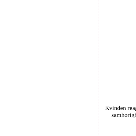
Kvinden reag
samhørigh