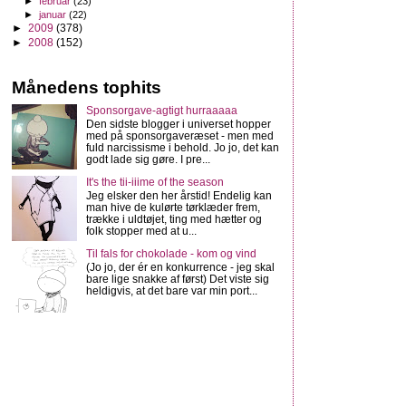
►
februar
(23)
►
januar
(22)
►
2009
(378)
►
2008
(152)
Månedens tophits
Sponsorgave-agtigt hurraaaaa
Den sidste blogger i universet hopper
med på sponsorgaveræset - men med
fuld narcissisme i behold. Jo jo, det kan
godt lade sig gøre. I pre...
It's the tii-iiime of the season
Jeg elsker den her årstid! Endelig kan
man hive de kulørte tørklæder frem,
trække i uldtøjet, ting med hætter og
folk stopper med at u...
Til fals for chokolade - kom og vind
(Jo jo, der ér en konkurrence - jeg skal
bare lige snakke af først) Det viste sig
heldigvis, at det bare var min port...