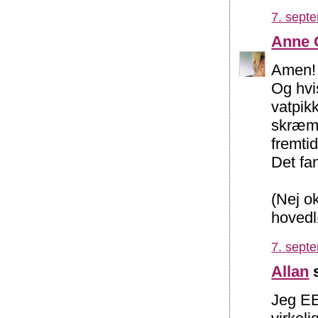
7. sept
Anne 
Amen!
Og hvi
vatpik
skræmt
fremtid
Det fan
(Nej ok
hovedl
7. sept
Allan
s
Jeg EE