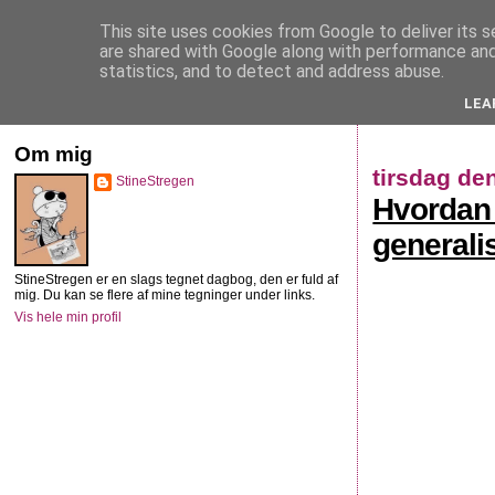
This site uses cookies from Google to deliver its s
StineStregen
are shared with Google along with performance and 
statistics, and to detect and address abuse.
LEA
Illustreret navlebeskuelse
Om mig
tirsdag de
StineStregen
Hvordan 
generali
StineStregen er en slags tegnet dagbog, den er fuld af
mig. Du kan se flere af mine tegninger under links.
Vis hele min profil