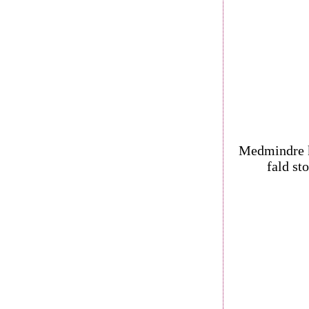
Medmindre kv
fald st