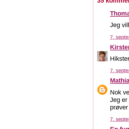
35 kommen
Thom
Jeg vil
7. sept
Kirste
Hikster
7. sept
Mathi
Nok ve
Jeg er
prøver 
7. sept