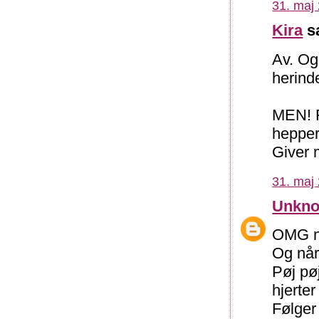
31. maj 
Kira
sa
Av. Og 
herinde
MEN! F
hepper
Giver 
31. maj 
Unkn
OMG ne
Og når
Pøj pø
hjerter
Følger 