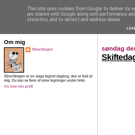
This site uses cookies from Google to deliver its s
StineStregen
are shared with Google along with performance and 
statistics, and to detect and address abuse.
LEA
Illustreret navlebeskuelse
Om mig
søndag den
StineStregen
Skifteda
StineStregen er en slags tegnet dagbog, den er fuld af
mig. Du kan se flere af mine tegninger under links.
Vis hele min profil