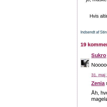
Hvis alt
Indsendt af
Sti
19 kommen
Sukro
Noooo
31. maj 
Zenia
Åh, hv
magelø