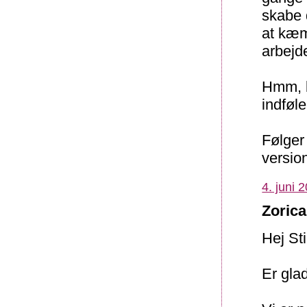
skabe 
at kæm
arbejd
Hmm, bl
indføl
Følger
version
4. juni 
Zorica
Hej St
Er gla