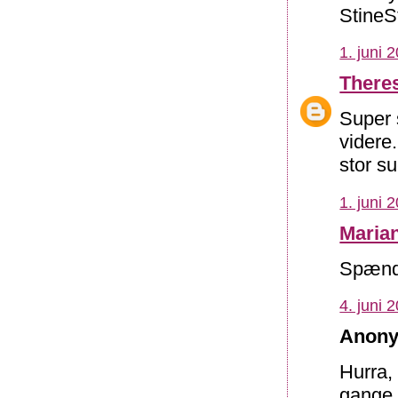
StineS
1. juni 
There
Super 
videre
stor s
1. juni 
Maria
Spænde
4. juni 
Anony
Hurra, 
gange 