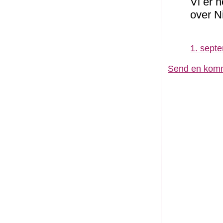
Vi er 
over N
1. sept
Send en kom