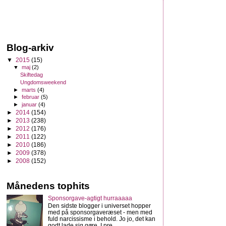
Blog-arkiv
▼
2015
(15)
▼
maj
(2)
Skiftedag
Ungdomsweekend
►
marts
(4)
►
februar
(5)
►
januar
(4)
►
2014
(154)
►
2013
(238)
►
2012
(176)
►
2011
(122)
►
2010
(186)
►
2009
(378)
►
2008
(152)
Månedens tophits
Sponsorgave-agtigt hurraaaaa
Den sidste blogger i universet hopper
med på sponsorgaveræset - men med
fuld narcissisme i behold. Jo jo, det kan
godt lade sig gøre. I pre...