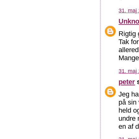
31. maj 
Unkn
Rigtig 
Tak fo
allere
Mange 
31. maj 
peter
s
Jeg ha
på sin
held o
undre 
en af 