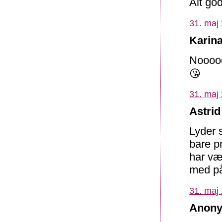
Alt godt
31. maj 
Karina
Noooooo
😘
31. maj 
Astrid
Lyder 
bare p
har væ
med på 
31. maj 
Anony