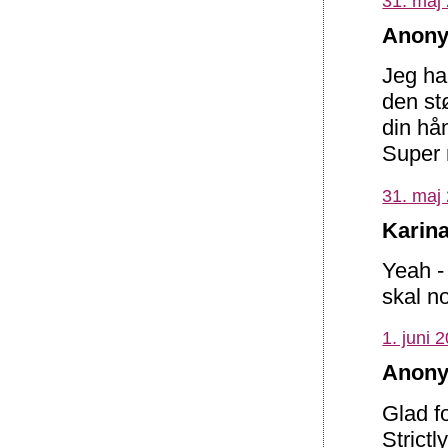
31. maj 
Anony
Jeg har
den stø
din hå
Super 
31. maj 
Karina
Yeah -
skal n
1. juni 
Anony
Glad fo
Strict