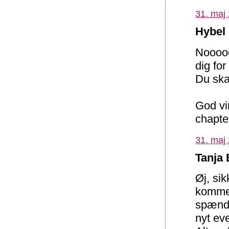
31. maj 
Hybel 
Nooooo
dig for
Du ska
God vi
chapter
31. maj 
Tanja 
Øj, sik
kommer
spænden
nyt eve