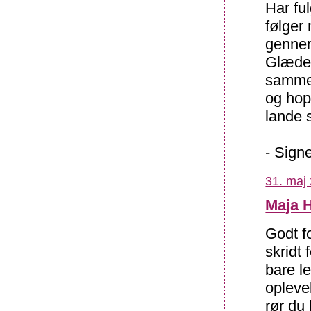
Har ful
følger
gennem 
Glæder
samme 
og hop
lande s
- Sign
31. maj 
Maja 
Godt fo
skridt 
bare l
oplevel
rør du