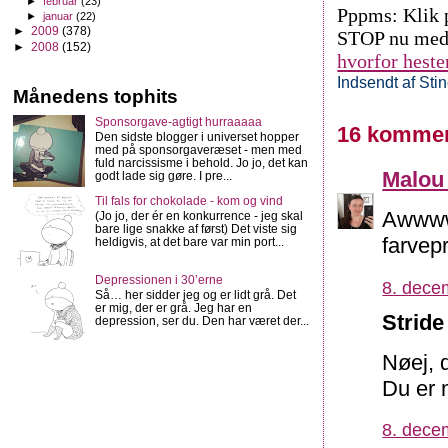
►
februar
(23)
Pppms: Klik p
►
januar
(22)
►
2009
(378)
STOP nu med d
►
2008
(152)
hvorfor hesten
Indsendt af
Sti
Månedens tophits
Sponsorgave-agtigt hurraaaaa
16 kommen
Den sidste blogger i universet hopper
med på sponsorgaveræset - men med
fuld narcissisme i behold. Jo jo, det kan
Malou
godt lade sig gøre. I pre...
Til fals for chokolade - kom og vind
Awwww,
(Jo jo, der ér en konkurrence - jeg skal
bare lige snakke af først) Det viste sig
farvepr
heldigvis, at det bare var min port...
Depressionen i 30’erne
8. dece
Så… her sidder jeg og er lidt grå. Det
er mig, der er grå. Jeg har en
Stride
depression, ser du. Den har været der...
Nøej, 
Du er 
8. dece