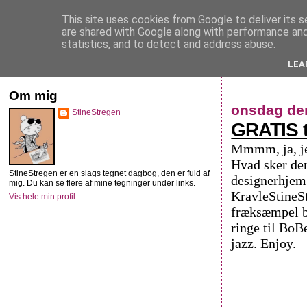
This site uses cookies from Google to deliver its s
StineStregen
are shared with Google along with performance and 
statistics, and to detect and address abuse.
LEA
Illustreret navlebeskuelse
Om mig
onsdag de
StineStregen
GRATIS t
Mmmm, ja, jeg
Hvad sker der
StineStregen er en slags tegnet dagbog, den er fuld af
designerhjem 
mig. Du kan se flere af mine tegninger under links.
KravleStineSt
Vis hele min profil
fræksæmpel bo
ringe til BoB
jazz. Enjoy.