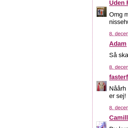
Uden 
Omg mi
nisseh
8. dece
Adam
Så ska
8. dece
fasterf
Nåårh 
er sej!
8. dece
Camil