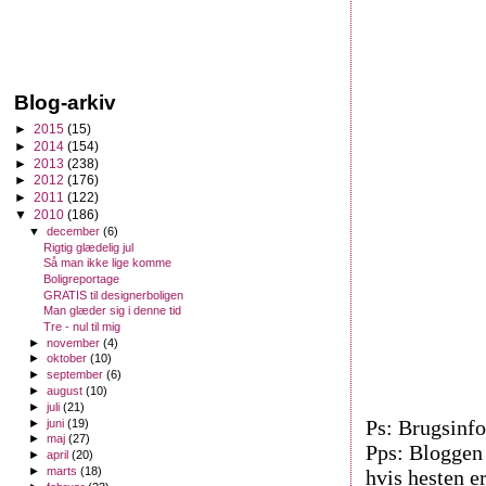
Blog-arkiv
►
2015
(15)
►
2014
(154)
►
2013
(238)
►
2012
(176)
►
2011
(122)
▼
2010
(186)
▼
december
(6)
Rigtig glædelig jul
Så man ikke lige komme
Boligreportage
GRATIS til designerboligen
Man glæder sig i denne tid
Tre - nul til mig
►
november
(4)
►
oktober
(10)
►
september
(6)
►
august
(10)
►
juli
(21)
Ps: Brugsinfo
►
juni
(19)
►
maj
(27)
Pps: Bloggen 
►
april
(20)
►
marts
(18)
hvis hesten er