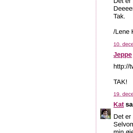
Dét er
Deeeer
Tak.
/Lene 
10. dec
Jeppe
http://
TAK!
19. dec
Kat
sa
Det er
Selvom 
min øj