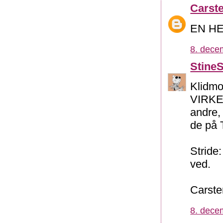
Carst
EN HES
8. dece
Stine
Klidmo
VIRKEL
andre, 
de på T
Stride
ved.
Carste
8. dece