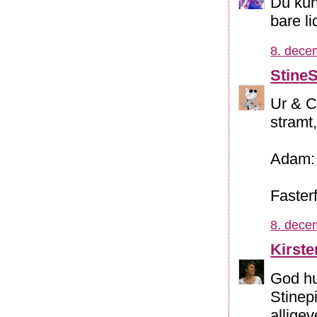
Du kun
bare lid
8. dece
Stine
Ur & C
stramt
Adam: 
Fasterf
8. dece
Kirst
God hu
Stinep
alligev