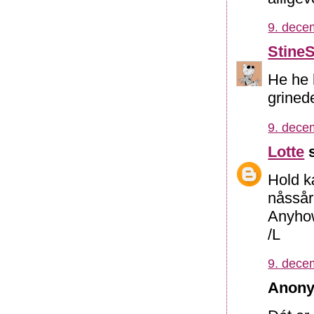
9. dece
Stine
He he 
grined
9. dece
Lotte
s
Hold k
nåssår
Anyhow
/L
9. dece
Anony