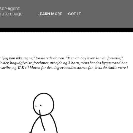
user-agent
erate usage
LEARN MORE
GOT IT
for "jeg kan ikke tegne," forklarede damen. "Men oh boy hvor kan du fortælle,"
ojekter, bogudgivelse, freelance-arbejde og 3 børn, mens hendes hyggemand har
e stribe, og TAK til Maren for det. Jeg er hendes største fan, hvis du skulle være i