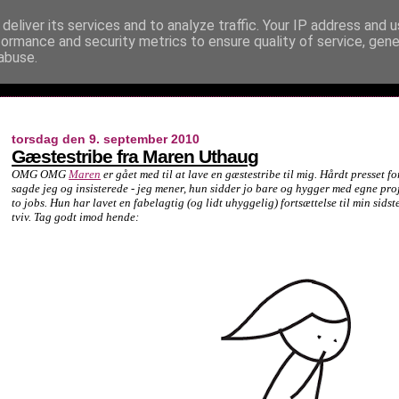
deliver its services and to analyze traffic. Your IP address and 
formance and security metrics to ensure quality of service, gen
abuse.
torsdag den 9. september 2010
Gæstestribe fra Maren Uthaug
OMG OMG
Maren
er gået med til at lave en gæstestribe til mig. Hårdt presset 
sagde jeg og insisterede - jeg mener, hun sidder jo bare og hygger med egne pr
to jobs. Hun har lavet en fabelagtig (og lidt uhyggelig) fortsættelse til min sidst
tviv. Tag godt imod hende: