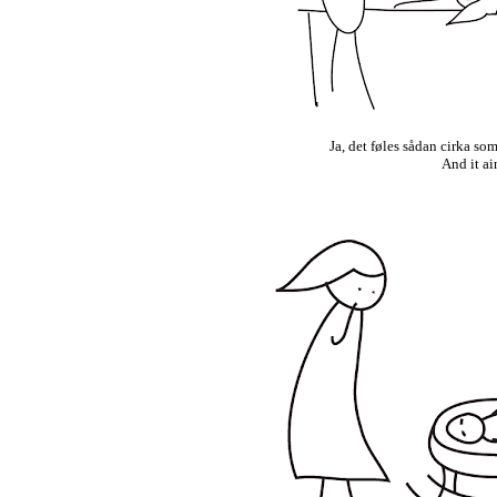
Ja, det føles sådan cirka so
And it ai