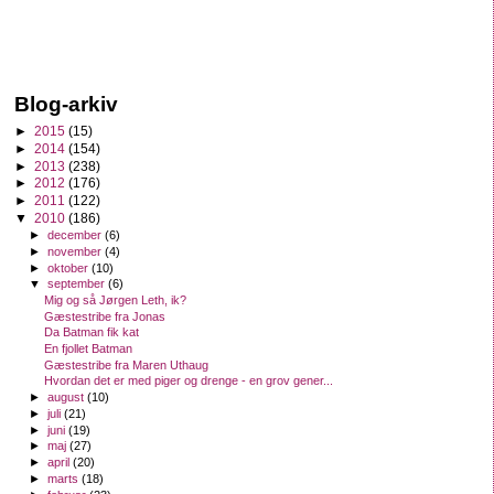
Blog-arkiv
►
2015
(15)
►
2014
(154)
►
2013
(238)
►
2012
(176)
►
2011
(122)
▼
2010
(186)
►
december
(6)
►
november
(4)
►
oktober
(10)
▼
september
(6)
Mig og så Jørgen Leth, ik?
Gæstestribe fra Jonas
Da Batman fik kat
En fjollet Batman
Gæstestribe fra Maren Uthaug
Hvordan det er med piger og drenge - en grov gener...
►
august
(10)
►
juli
(21)
►
juni
(19)
►
maj
(27)
►
april
(20)
►
marts
(18)