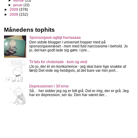
►
februar
(23)
►
januar
(22)
►
2009
(378)
►
2008
(152)
Månedens tophits
Sponsorgave-agtigt hurraaaaa
Den sidste blogger i universet hopper med på
sponsorgaveræset - men med fuld narcissisme i behold. Jo
jo, det kan godt lade sig gøre. I pre...
Til fals for chokolade - kom og vind
(Jo jo, der ér en konkurrence - jeg skal bare lige snakke af
først) Det viste sig heldigvis, at det bare var min port...
Depressionen i 30’erne
Så… her sidder jeg og er lidt grå. Det er mig, der er grå. Jeg
har en depression, ser du. Den har været der...