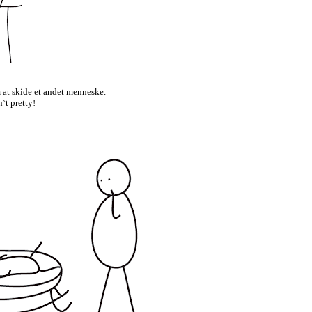
m at skide et andet menneske.
n‛t pretty!